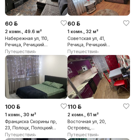
60 р.
60 р.
2 комн., 49.6 м²
1 комн., 32 м²
Набережная ул, 110,
Советская ул, 41,
Речица, Речицкий
Речица, Речицкий
район, Гомельская обл.
район, Гомельская обл.
Путешествия
Путешествия
•
•
100 р.
110 р.
1 комн., 30 м²
2 комн., 61 м²
Франциска Скорины пр,
Восточная ул, 20,
23, Полоцк, Полоцкий
Островец,
район, Витебская обл.
Островецкий район,
Путешествия
Путешествия
•
•