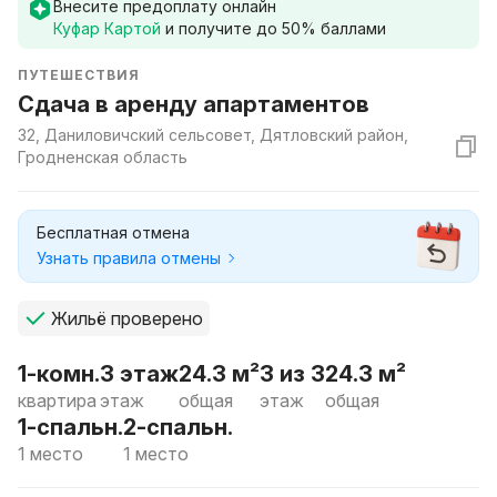
Внесите предоплату онлайн
Куфар Картой
и получите до
50
% баллами
ПУТЕШЕСТВИЯ
Сдача в аренду апартаментов
32, Даниловичский сельсовет, Дятловский район,
Гродненская область
Бесплатная отмена
Узнать правила отмены
Жильё проверено
1-комн.
3 этаж
24.3 м²
3 из 3
24.3 м²
квартира
этаж
общая
этаж
общая
1-спальн.
2-спальн.
1 место
1 место