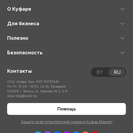
О Куфаре
Для бизнеса
Полезно
Безопасность
Контакты
BY
RU
ООО «Куфар Тех», УНП 191767445
Пн-Пт: 10:00 – 18:00; Сб, Вс: Выходной
220029, г. Минск, ул. Красная 7А-2, 3-й
этаж
help@kufar.by
Помощь
Защита прав потребителей сервиса Куфар Маркет