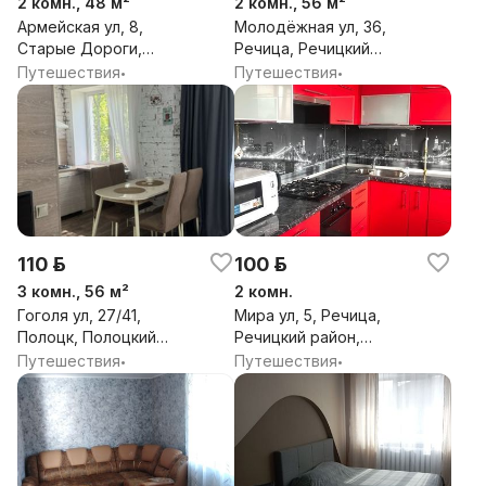
2 комн., 48 м²
2 комн., 56 м²
Армейская ул, 8,
Молодёжная ул, 36,
Старые Дороги,
Речица, Речицкий
Стародорожский
район, Гомельская обл.
Путешествия
Путешествия
•
•
район, Минская обл.
110 р.
100 р.
3 комн., 56 м²
2 комн.
Гоголя ул, 27/41,
Мира ул, 5, Речица,
Полоцк, Полоцкий
Речицкий район,
район, Витебская обл.
Гомельская обл.
Путешествия
Путешествия
•
•