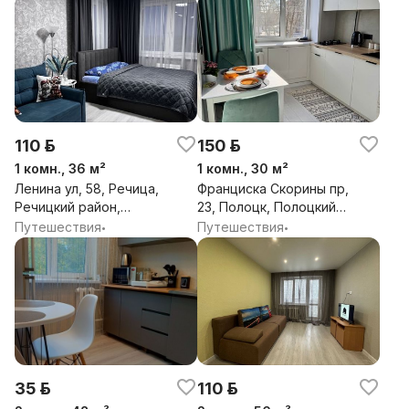
Гродненская обл.
110 р.
150 р.
1 комн., 36 м²
1 комн., 30 м²
Ленина ул, 58, Речица,
Франциска Скорины пр,
Речицкий район,
23, Полоцк, Полоцкий
Гомельская обл.
район, Витебская обл.
Путешествия
Путешествия
•
•
35 р.
110 р.