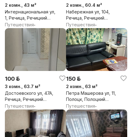
2 комн., 43 м²
2 комн., 60.4 м²
Интернациональная ул,
Набережная ул, 104,
1, Речица, Речицкий
Речица, Речицкий
район, Гомельская обл.
район, Гомельская обл.
Путешествия
Путешествия
•
•
100 р.
150 р.
3 комн., 63.7 м²
2 комн., 63 м²
Достоевского ул, 47А,
Петра Машерова ул, 11,
Речица, Речицкий
Полоцк, Полоцкий
район, Гомельская обл.
район, Витебская обл.
Путешествия
Путешествия
•
•