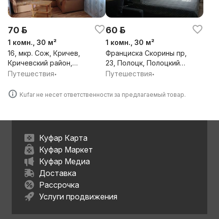
70 р.
60 р.
1 комн., 30 м²
1 комн., 30 м²
16, мкр. Сож, Кричев,
Франциска Скорины пр,
Кричевский район,
23, Полоцк, Полоцкий
Могилёвская обл.
район, Витебская обл.
Путешествия
Путешествия
•
•
Kufar не несет ответственности за предлагаемый товар.
Куфар Карта
Куфар Маркет
Куфар Медиа
Доставка
Рассрочка
Услуги продвижения