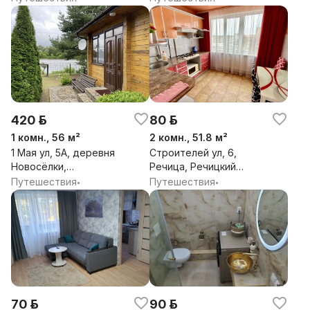
420 р.
80 р.
1 комн., 56 м²
2 комн., 51.8 м²
1 Мая ул, 5А, деревня
Строителей ул, 6,
Новосёлки,
Речица, Речицкий
Мостовский сельсовет,
район, Гомельская обл.
Путешествия
Путешествия
•
•
Мостовский район,
Гродненская обл.
70 р.
90 р.