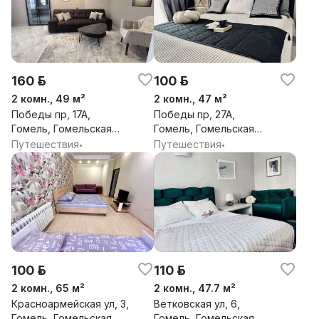
160 р.
100 р.
2 комн., 49 м²
2 комн., 47 м²
Победы пр, 17А,
Победы пр, 27А,
Гомель, Гомельская
Гомель, Гомельская
обл.
обл.
Путешествия
Путешествия
•
•
100 р.
110 р.
2 комн., 65 м²
2 комн., 47.7 м²
Красноармейская ул, 3,
Ветковская ул, 6,
Гомель, Гомельская
Гомель, Гомельская