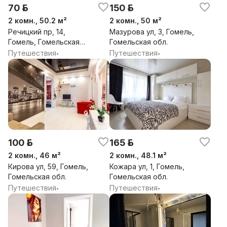
70 р.
150 р.
2 комн., 50.2 м²
2 комн., 50 м²
Речицкий пр, 14,
Мазурова ул, 3, Гомель,
Гомель, Гомельская
Гомельская обл.
обл.
Путешествия
Путешествия
•
•
100 р.
165 р.
2 комн., 46 м²
2 комн., 48.1 м²
Кирова ул, 59, Гомель,
Кожара ул, 1, Гомель,
Гомельская обл.
Гомельская обл.
Путешествия
Путешествия
•
•