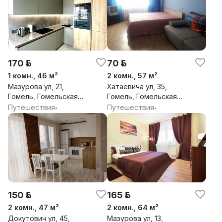
170 р.
70 р.
1 комн., 46 м²
2 комн., 57 м²
Мазурова ул, 21,
Хатаевича ул, 35,
Гомель, Гомельская
Гомель, Гомельская
обл.
обл.
Путешествия
Путешествия
•
•
150 р.
165 р.
2 комн., 47 м²
2 комн., 64 м²
Докутович ул, 45,
Мазурова ул, 13,