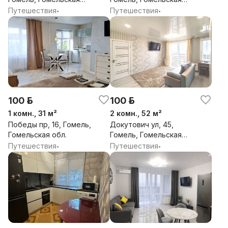
обл.
обл.
Путешествия
Путешествия
•
•
100 р.
100 р.
1 комн., 31 м²
2 комн., 52 м²
Победы пр, 16, Гомель,
Докутович ул, 45,
Гомельская обл.
Гомель, Гомельская
обл.
Путешествия
Путешествия
•
•