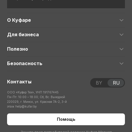
О Куфаре
Для бизнеса
Полезно
Безопасность
Контакты
BY
RU
ООО «Куфар Тех», УНП 191767445
Пн-Пт: 10:00 – 18:00; Сб, Вс: Выходной
220029, г. Минск, ул. Красная 7А-2, 3-й
этаж
help@kufar.by
Помощь