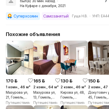
был(а) 30 мин. назад
•
оформлении заявки!
На Куфаре с декабря, 2021
КУРЕНИЕ РАЗРЕШЕНО ТОЛЬКО НА БАЛКОНЕ!!!
Бронирования с заселением после 17.00, на выходные 
Суперхозяин
Самозанятый
Гуща Н.В.
УНП: EA4
•
внесении задатка по согласованию.
Быстрое заселение, бронирование, отчётные докумен
Похожие объявления
Вы оцените тихий уголок в самом центре Гомеля, где
наполниться новыми силами. Ждём Вас!
170 р.
165 р.
130 р.
150 р.
1 комн., 46 м²
2 комн., 64 м²
2 комн., 46 м²
2 комн., 47
Мазурова ул,
Мазурова ул,
Кирова ул, 48,
Докутович у
21, Гомель,
13, Гомель,
Гомель,
45, Гомель,
Гомельская
Гомельская
Гомельская
Гомельская
Путешествия
Путешествия
Путешествия
Путешеств
•
•
•
обл.
обл.
обл.
обл.