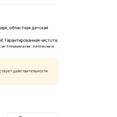
Цирк, областная детская
 Гарантированная чистота.
 историческом, деловом и
 известным фонтаном
упности цирк, визовый
 вокзалов в 10-минутной
тствует действительности
ет без труда добраться в
комфортно гостить в нашем
оживания, в том числе
да свежее постельное белье,
бходимые мелочи.
дельными спальными
казывайте это при