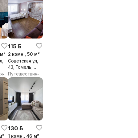
115 р.
 м²
2 комн., 50 м²
л,
Советская ул,
43, Гомель,
Гомельская
ия
Путешествия
•
•
обл.
130 р.
м²
1 комн., 46 м²