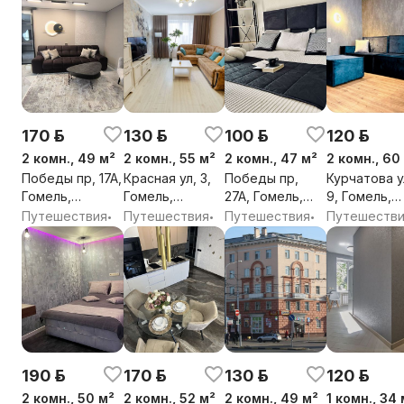
170 р.
130 р.
100 р.
120 р.
2 комн., 49 м²
2 комн., 55 м²
2 комн., 47 м²
2 комн., 60
Победы пр, 17А,
Красная ул, 3,
Победы пр,
Курчатова у
Гомель,
Гомель,
27А, Гомель,
9, Гомель,
Гомельская
Гомельская
Гомельская
Гомельская
Путешествия
Путешествия
Путешествия
Путешеств
•
•
•
обл.
обл.
обл.
обл.
190 р.
170 р.
130 р.
120 р.
2 комн., 50 м²
2 комн., 52 м²
2 комн., 49 м²
1 комн., 34 