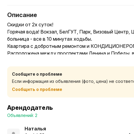
Описание
Скидки от 2х суток!
Горячая вода! Вокзал, БелГУТ, Парк, Визовый Центр, 
больница - все в 10 минутах ходьбы.
Квартира с добротным ремонтом и КОНДИЦИОНЕРОМ.
Расположена между проспектами Ленина и ​Победы, в
культурном центре Гомеля. Рядом находится сквер с
«Одуванчик», корпус и бассейн БелГУТ. В пешей дост
Сообщите о проблеме
центр, детская обл. больница. Нахождение ЖД и авто
Если информация из объявления (фото, цена) не соотве
доступности и удобная транспортная развязка помож
любую точку города, что позволит Вам максимально 
Сообщить о проблеме
городе.
В квартире есть всё необходимое для комфортного пр
Арендодатель
Smart TV и кровать с ортопедическим матрасом. Всег
Объявлений: 2
полотенца, средства гигиены, чай, кофе и другие нео
ОБРАТИТЕ ВНИМАНИЕ! Размещение 2х человек с раз
Наталья
местами оплачивается дополнительно. Пожалуйста, у