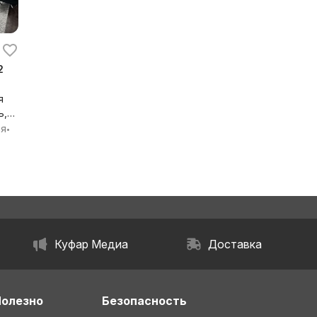
2
я
ь,
ия
•
Куфар Медиа
Доставка
Полезно
Безопасность