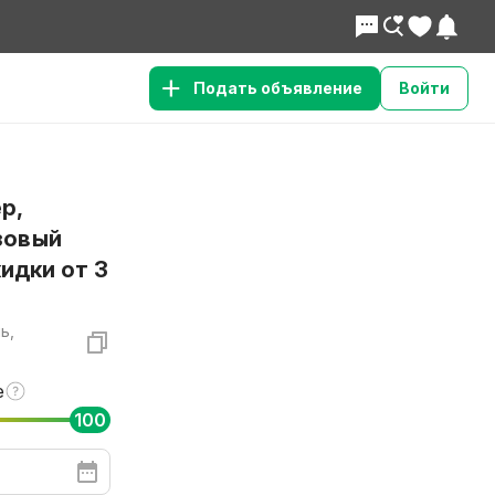
Подать объявление
Войти
р,
зовый
кидки от 3
ь,
е
100