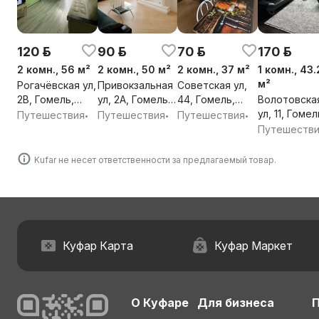
120 р.
90 р.
70 р.
170 р.
2 комн., 56 м²
2 комн., 50 м²
2 комн., 37 м²
1 комн., 43.
м²
Рогачёвская ул,
Привокзальная
Советская ул,
2В, Гомель,
ул, 2А, Гомель,
44, Гомель,
Волотовска
Гомельская
Гомельская
Гомельская
ул, 11, Гомел
Путешествия
Путешествия
Путешествия
•
•
•
обл.
обл.
обл.
Гомельская
Путешеств
обл.
Kufar не несет ответственности за предлагаемый товар.
Куфар Карта
Куфар Маркет
О Куфаре
Для бизнеса