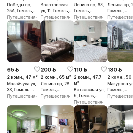
Победы пр,
Волотовская
Ленина пр, 63,
Ленина пр, 
25А, Гомель,
ул, 11, Гомель,
Гомель,
Гомель,
Гомельская
Гомельская
Гомельская
Гомельская
Путешествия
Путешествия
Путешествия
Путешеств
•
•
•
обл.
обл.
обл.
обл.
65 р.
200 р.
110 р.
130 р.
2 комн., 47 м²
2 комн., 65 м²
2 комн., 47.7
2 комн., 50
м²
Малайчука ул,
Ленина пр, 28,
Мазурова ул
33, Гомель,
Гомель,
Ветковская ул,
Гомель,
Гомельская
Гомельская
6, Гомель,
Гомельская
Путешествия
Путешествия
Путешеств
•
•
обл.
обл.
Гомельская
обл.
Путешествия
•
обл.