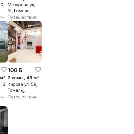
20,
Мазурова ул,
15, Гомель,
Гомельская
ия
Путешествия
•
•
обл.
100 р.
 м²
2 комн., 46 м²
, 3,
Кирова ул, 59,
Гомель,
Гомельская
ия
Путешествия
•
•
обл.