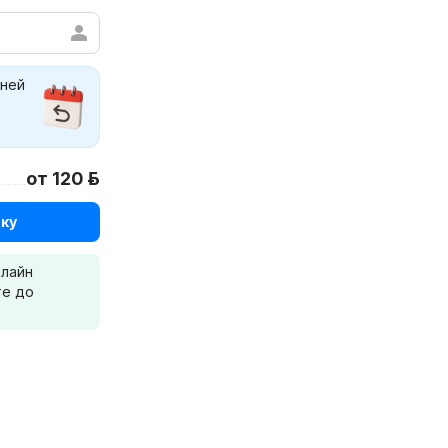
дней
от 120 р.
ку
нлайн
те до