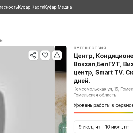
пасность
Куфар Карта
Куфар Медиа
ры
ПУТЕШЕСТВИЯ
Центр, Кондиционе
Вокзал,БелГУТ, Ви
центр, Smart TV. С
дней.
Комсомольская ул, 15, Гомел
Гомельская область
Уровень работы в сервис
9 июл., чт
-
10 июл., пт