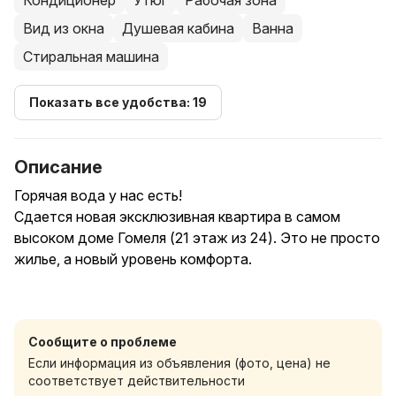
Кондиционер
Утюг
Рабочая зона
Вид из окна
Душевая кабина
Ванна
Стиральная машина
Показать все удобства: 19
Описание
Горячая вода у нас есть!
Сдается новая эксклюзивная квартира в самом
высоком доме Гомеля (21 этаж из 24). Это не просто
жилье, а новый уровень комфорта.
Комплектация топ-уровня:
• Экран 70 дюймов: Smart TV для ценителей
Сообщите о проблеме
качественного кино.
Если информация из объявления (фото, цена) не
• Кофе-бар: Профессиональная кофемашина +
соответствует действительности
зерновой кофе в подарок.