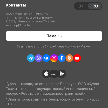
Контакты
BY
RU
ООО «Куфар Тех», УНП 191767445
Пн-Пт: 10:00 – 18:00; Сб, Вс: Выходной
220029, г. Минск, ул. Красная 7А-2, 3-й
этаж
help@kufar.by
Помощь
Защита прав потребителей сервиса Куфар Маркет
Куфар — площадка объявлений Беларуси. ООО «Куфар
Тех» включено в государственный информационный
ресурс «Реестр рекламораспространителей»
*Оплата производится в белорусских рублях по курсу
НБ РБ.