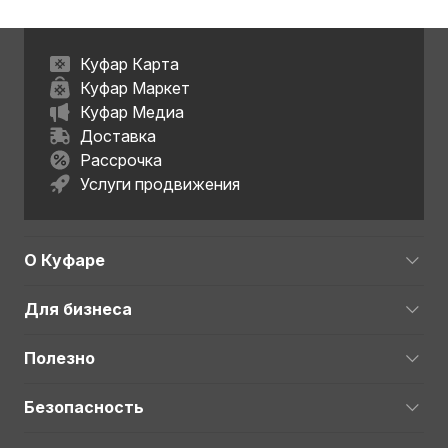
дома.
Куфар Карта
,*Парковка: возле дома бесплатно. 20 метров от
Куфар Маркет
дома паркинг с платной парковкой. На ночь 10
Куфар Медиа
рублей.
Доставка
Рассрочка
Правила: Квартира не сдается для мероприятий,
Услуги продвижения
шумных компаний и лицам моложе 23 лет. Курение
строго запрещено.
При бронировании возможен задаток.
О Куфаре
Для бизнеса
Полезно
Безопасность