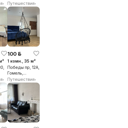
Гомельская
ия
Путешествия
•
•
обл.
100 р.
м²
1 комн., 35 м²
30,
Победы пр, 12А,
Гомель,
Гомельская
ия
Путешествия
•
•
обл.