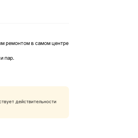
ым ремонтом в самом центре
и пар.
азины и кафе рядом
тствует действительности