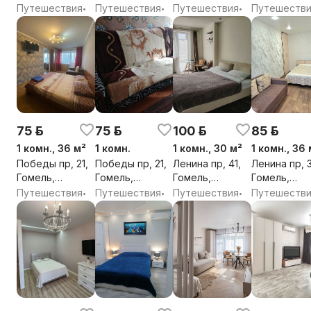
Гомель,
Гомельская
Гомельская
Гомельская
Путешествия
Путешествия
Путешествия
Путешеств
•
•
•
Гомельская
обл.
обл.
обл.
обл.
75 р.
75 р.
100 р.
85 р.
1 комн., 36 м²
1 комн.
1 комн., 30 м²
1 комн., 36 
Победы пр, 21,
Победы пр, 21,
Ленина пр, 41,
Ленина пр, 
Гомель,
Гомель,
Гомель,
Гомель,
Гомельская
Гомельская
Гомельская
Гомельская
Путешествия
Путешествия
Путешествия
Путешеств
•
•
•
обл.
обл.
обл.
обл.