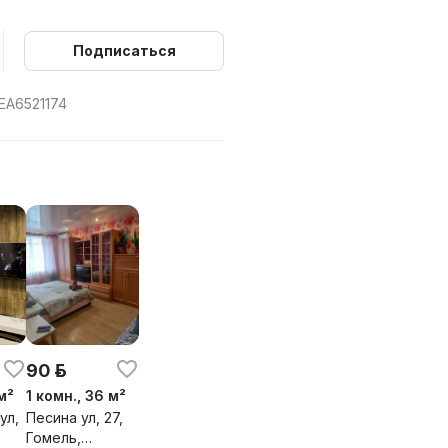
Подписаться
EA6521174
описанию. Чистота
90 р.
м²
1 комн., 36 м²
ул,
Песина ул, 27,
Гомель,