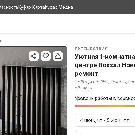
пасность
Куфар Карта
Куфар Медиа
ры
ПУТЕШЕСТВИЯ
Уютная 1-комнатна
центре Вокзал Но
ремонт
Победы пр, 25Б, Гомель, Го
область
Уровень работы в сервис
4 июн., чт
-
5 июн., пт