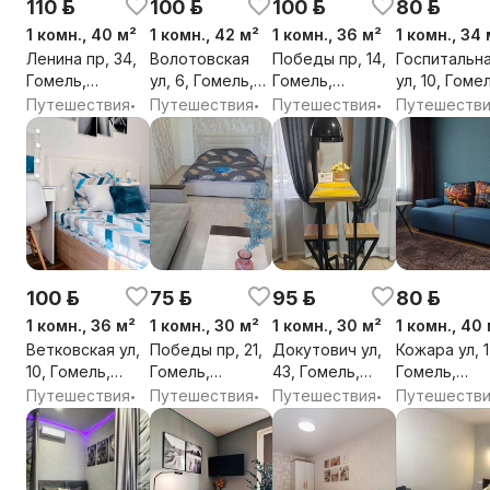
110 р.
100 р.
100 р.
80 р.
1 комн., 40 м²
1 комн., 42 м²
1 комн., 36 м²
1 комн., 34 
Ленина пр, 34,
Волотовская
Победы пр, 14,
Госпитальн
Гомель,
ул, 6, Гомель,
Гомель,
ул, 10, Гоме
Гомельская
Гомельская
Гомельская
Гомельская
Путешествия
Путешествия
Путешествия
Путешеств
•
•
•
обл.
обл.
обл.
обл.
100 р.
75 р.
95 р.
80 р.
1 комн., 36 м²
1 комн., 30 м²
1 комн., 30 м²
1 комн., 40
Ветковская ул,
Победы пр, 21,
Докутович ул,
Кожара ул, 1
10, Гомель,
Гомель,
43, Гомель,
Гомель,
Гомельская
Гомельская
Гомельская
Гомельская
Путешествия
Путешествия
Путешествия
Путешеств
•
•
•
обл.
обл.
обл.
обл.