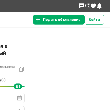
Подать объявление
Войти
я в
вый
мельская
е
91