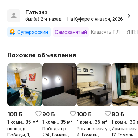
В квартире есть всё для комфортного проживания:
Татьяна
Wi-Fi
был(а) 2 ч. назад
На Куфаре с января, 2026
•
Холодильник, микроволновка, плита, посуда
Стиральная машина
Суперхозяин
Самозанятый
Клавсуть Т.Л.
УНП: 
•
Посудомоечная машина
Фен, утюг
Новый стильный интерьер
Похожие объявления
Бесконтактное заселение — удобно в любое время!
Не сдаётся для вечеринок и шумных компаний!
Есть отчётные документы
Заезд с 14:00, выезд до 12:00
Фото реальные. Квартира полностью соответствует 
гарантирована.
100 р.
90 р.
100 р.
90 р.
1 комн., 35 м²
1 комн., 35 м²
1 комн., 35 м²
1 комн., 30 
площадь
Победы пр,
Рогачёвская ул,
Ирининская 
Победы, 1,
27А, Гомель,
4, Гомель,
17, Гомель,