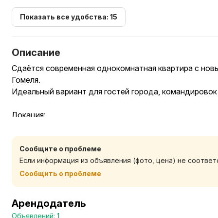
Показать все удобства: 15
Описание
Сдаётся современная однокомнатная квартира с нов
Гомеля.
Идеальный вариант для гостей города, командировок 
Локация:
— Ж/д вокзал — 5 минут пешком
— Автовокзал — 2 минуты пешком
Сообщите о проблеме
— Центр города, удобная транспортная развязка, маг
Если информация из объявления (фото, цена) не соотве
Размещение до 4 гостей:
Сообщить о проблеме
— Двуспальная кровать 160×200
— Раскладной диван
Арендодатель
— Качественное постельное бельё и полотенца
Объявлений: 1