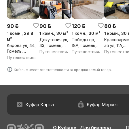
90 р.
90 р.
120 р.
80 р.
1 комн., 29.8
1 комн., 30 м²
1 комн., 30 м²
1 комн., 30 
м²
Докутович ул,
Победы пр,
Красноарме
Кирова ул, 44,
43, Гомель,
18А, Гомель,
ая ул, 11А,
Гомель,
Гомельская
Гомельская
Гомель,
Путешествия
Путешествия
Путешеств
•
•
Гомельская
обл.
обл.
Гомельская
Путешествия
•
обл.
обл.
Kufar не несет ответственности за предлагаемый товар.
Куфар Карта
Куфар Маркет
О Куфаре
Для бизнеса