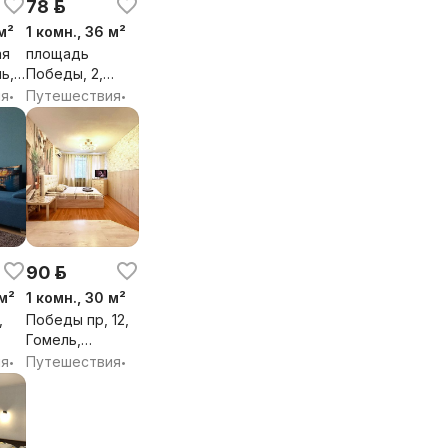
78 р.
м²
1 комн., 36 м²
ая
площадь
ль,
Победы, 2,
Гомель,
ия
Путешествия
•
•
Гомельская
обл.
90 р.
 м²
1 комн., 30 м²
,
Победы пр, 12,
Гомель,
Гомельская
ия
Путешествия
•
•
обл.