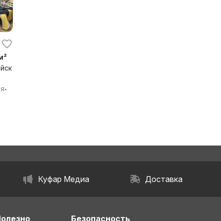
м²
йск
ия
•
Куфар Медиа
Доставка
Полезно
Безопасность