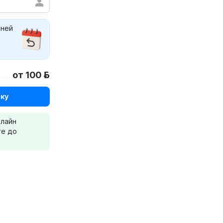
дней
от 100 р.
ку
нлайн
те до