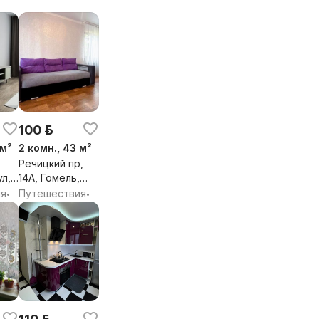
обл.
100 р.
 м²
2 комн., 43 м²
Речицкий пр,
л,
14А, Гомель,
Гомельская
ия
Путешествия
•
•
обл.