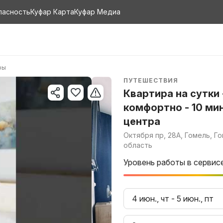
пасность
Куфар Карта
Куфар Медиа
ры
ПУТЕШЕСТВИЯ
Квартира на сутки 
комфортно - 10 ми
центра
Октября пр, 28А, Гомель, Г
область
Уровень работы в сервис
4 июн., чт
-
5 июн., пт