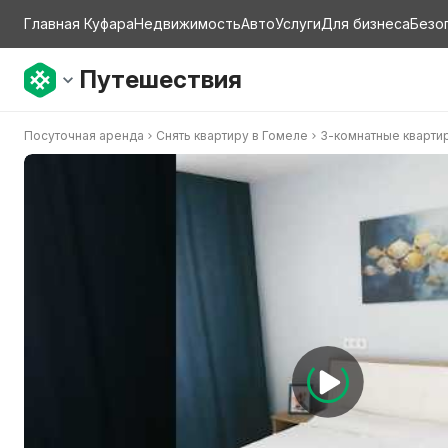
Главная Куфара
Недвижимость
Авто
Услуги
Для бизнеса
Безо
Путешествия
Посуточная аренда
Снять квартиру в Гомеле
3-комнатныe кварти