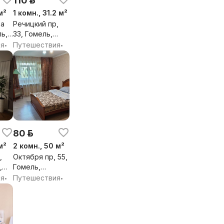
110 р.
м²
1 комн., 31.2 м²
ва
Речицкий пр,
ль,
33, Гомель,
Гомельская
ия
Путешествия
•
•
обл.
80 р.
м²
2 комн., 50 м²
,
Октября пр, 55,
,
Гомель,
Гомельская
ия
Путешествия
•
•
обл.