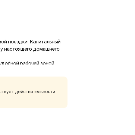
вой поездки. Капитальный
ру настоящего домашнего
 удобной рабочей зоной.
 мягкие подушки и два
ная машина, микроволновка,
тствует действительности
ванная кухня с посудой.
средства гигиены (шампунь,
 сахар. Заезжайте и
Грошик» — 3 мин пешком,
о) — 10 мин.