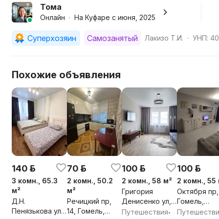
Заезд: с 14:30 | Выезд: до 11:30
Тома
Бронирование по предоплате. При заселении необход
Онлайн
На Куфаре с июня, 2025
•
Квартира сдаётся исключительно для спокойного про
сторонних гостей не предусмотрены.
Суперхозяин
Самозанятый
Лакизо Т.И.
УНП: 4
•
Будем рады принять вас в гости!
Похожие объявления
140 р.
70 р.
100 р.
100 р.
3 комн., 65.3
2 комн., 50.2
2 комн., 58 м²
2 комн., 55
м²
м²
Григория
Октября пр,
Д.Н.
Речицкий пр,
Денисенко ул,
Гомель,
Пенязькова ул,
14, Гомель,
26, Гомель,
Гомельская
Путешествия
Путешеств
•