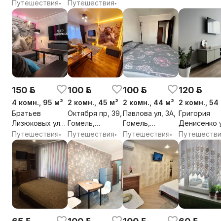
9, Гомель,
Гомельская
Гомельская
обл.
Путешествия
Путешествия
•
•
Гомельская
обл.
обл.
обл.
150 р.
100 р.
100 р.
120 р.
4 комн., 95 м²
2 комн., 45 м²
2 комн., 44 м²
2 комн., 54
Братьев
Октября пр, 39,
Павлова ул, 3А,
Григория
Лизюковых ул,
Гомель,
Гомель,
Денисенко у
30, Гомель,
Гомельская
Гомельская
46, Гомель,
Путешествия
Путешествия
Путешествия
Путешеств
•
•
•
Гомельская
обл.
обл.
Гомельская
обл.
обл.