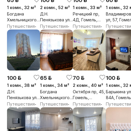
65 р.
100 р.
100 р.
60 р.
1 комн., 32 м²
2 комн., 52 м²
1 комн., 33 м²
1 комн., 32 
Богдана
Д.Н.
Речицкий пр,
Владимиро
Хмельницкого
Пенязькова ул,
4Д, Гомель,
ул, 57, Гоме
ул, 95, Гомель,
9, Гомель,
Гомельская
Гомельская
Путешествия
Путешествия
Путешествия
Путешеств
•
•
•
Гомельская
Гомельская
обл.
обл.
обл.
обл.
100 р.
65 р.
70 р.
100 р.
1 комн., 38 м²
1 комн., 34 м²
2 комн., 40 м²
1 комн., 32 
Д.Н.
Богдана
Октября пр, 45,
Барыкина ул
Пенязькова ул,
Хмельницкого
Гомель,
84А, Гомель
43, Гомель,
ул, 93, Гомель,
Гомельская
Гомельская
Путешествия
Путешествия
Путешествия
Путешеств
•
•
•
Гомельская
Гомельская
обл.
обл.
обл.
обл.