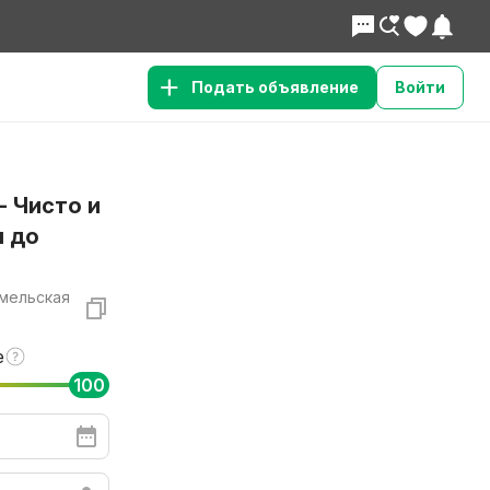
Подать объявление
Войти
- Чисто и
н до
омельская
е
100