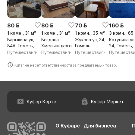
80 р.
80 р.
70 р.
160 р.
1 комн., 31 м²
1 комн., 31 м²
1 комн., 35 м²
3 комн., 65
Барыкина ул,
Богдана
Жукова ул, 34,
Катунина ул
84А, Гомель,
Хмельницкого
Гомель,
24, Гомель,
Гомельская
ул, 91, Гомель,
Гомельская
Гомельская
Путешествия
Путешествия
Путешествия
Путешеств
•
•
•
обл.
Гомельская
обл.
обл.
обл.
Kufar не несет ответственности за предлагаемый товар.
Куфар Карта
Куфар Маркет
О Куфаре
Для бизнеса