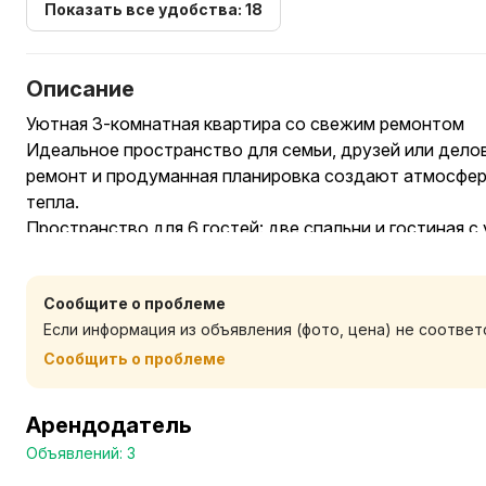
Показать все удобства: 18
Описание
Уютная 3-комнатная квартира со свежим ремонтом
Идеальное пространство для семьи, друзей или дело
ремонт и продуманная планировка создают атмосфе
тепла.
Пространство для 6 гостей: две спальни и гостиная с
Качественный сон обеспечат ортопедический матрас,
просторных дивана.
Сообщите о проблеме
Техника и быт: Smart TV, безлимитный Wi-Fi, стираль
Если информация из объявления (фото, цена) не соотве
холодильник, чайник, утюг и фен. Полностью оборудо
Всё включено: свежее постельное бельё, полотенца, 
Сообщить о проблеме
гель, зубные щётки), стиральный порошок, чай, кофе и
отдыхайте — мы позаботились о мелочах!
Арендодатель
Расположение: тихий и безопасный район. Магазин «
Объявлений: 3
областная больница и вузы (Кооперации, Сухого, Митс