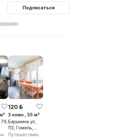
им паспорт.
Подписаться
живания. Вечеринки и приём
00966961
120 р.
 м²
3 комн., 55 м²
 79,
Барыкина ул,
113, Гомель,
Гомельская
ия
Путешествия
•
•