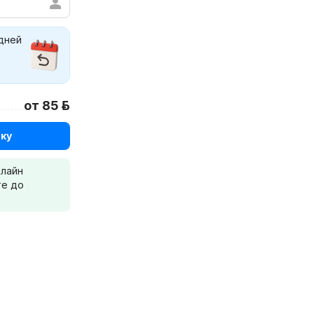
 дней
от 85 р.
ку
нлайн
те до