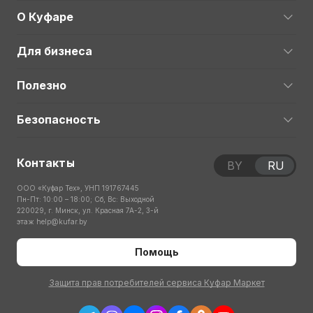
О Куфаре
Для бизнеса
Полезно
Безопасность
Контакты
BY
RU
ООО «Куфар Тех», УНП 191767445
Пн-Пт: 10:00 – 18:00; Сб, Вс: Выходной
220029, г. Минск, ул. Красная 7А-2, 3-й
этаж
help@kufar.by
Помощь
Защита прав потребителей сервиса Куфар Маркет