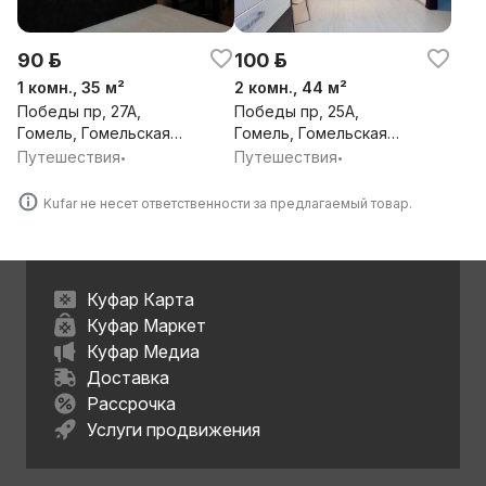
90 р.
100 р.
1 комн., 35 м²
2 комн., 44 м²
Победы пр, 27А,
Победы пр, 25А,
Гомель, Гомельская
Гомель, Гомельская
обл.
обл.
Путешествия
Путешествия
•
•
Kufar не несет ответственности за предлагаемый товар.
Куфар Карта
Куфар Маркет
Куфар Медиа
Доставка
Рассрочка
Услуги продвижения