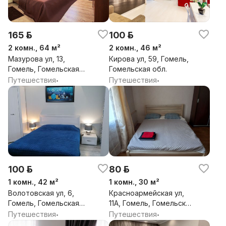
165 р.
100 р.
2 комн., 64 м²
2 комн., 46 м²
Мазурова ул, 13,
Кирова ул, 59, Гомель,
Гомель, Гомельская
Гомельская обл.
обл.
Путешествия
Путешествия
•
•
100 р.
80 р.
1 комн., 42 м²
1 комн., 30 м²
Волотовская ул, 6,
Красноармейская ул,
Гомель, Гомельская
11А, Гомель, Гомельская
обл.
обл.
Путешествия
Путешествия
•
•