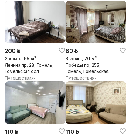
200 р.
80 р.
2 комн., 65 м²
3 комн., 70 м²
Ленина пр, 28, Гомель,
Победы пр, 25Б,
Гомельская обл.
Гомель, Гомельская
обл.
Путешествия
Путешествия
•
•
110 р.
110 р.