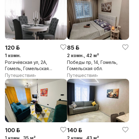
120 р.
85 р.
1 комн.
2 комн., 42 м²
Рогачёвская ул, 2А,
Победы пр, 14, Гомель,
Гомель, Гомельская
Гомельская обл.
обл.
Путешествия
Путешествия
•
•
100 р.
140 р.
1 комн., 35 м²
2 комн., 43 м²