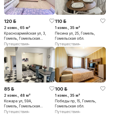
120 р.
110 р.
2 комн., 65 м²
1 комн., 35 м²
Красноармейская ул, 3,
Песина ул, 25, Гомель,
Гомель, Гомельская
Гомельская обл.
обл.
Путешествия
Путешествия
•
•
85 р.
100 р.
2 комн., 48 м²
1 комн., 35 м²
Кожара ул, 59А,
Победы пр, 15, Гомель,
Гомель, Гомельская
Гомельская обл.
обл.
Путешествия
Путешествия
•
•