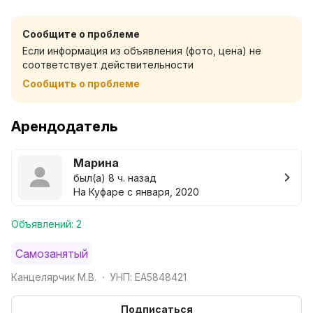
Есть все необходимое для проживания: постельное,
полотенца, посуда, микроволновка, стиральная
Сообщите о проблеме
машина и др. Курить разрешено на балконе!
Если информация из объявления (фото, цена) не
Заселение круглосуточно!
соответствует действительности
Сообщить о проблеме
Арендодатель
Марина
был(а) 8 ч. назад
На Куфаре с января, 2020
Объявлений: 2
Самозанятый
Канцелярчик М.В.
УНП: EA5848421
•
Подписаться