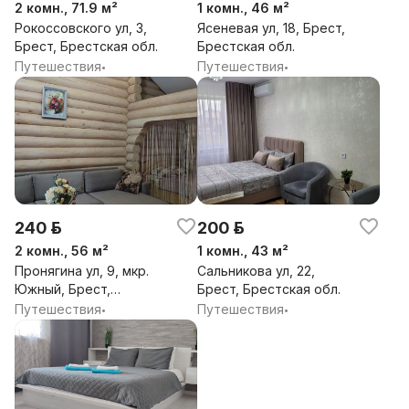
2 комн., 71.9 м²
1 комн., 46 м²
Рокоссовского ул, 3,
Ясеневая ул, 18, Брест,
Брест, Брестская обл.
Брестская обл.
Путешествия
Путешествия
•
•
240 р.
200 р.
2 комн., 56 м²
1 комн., 43 м²
Пронягина ул, 9, мкр.
Сальникова ул, 22,
Южный, Брест,
Брест, Брестская обл.
Брестская обл.
Путешествия
Путешествия
•
•