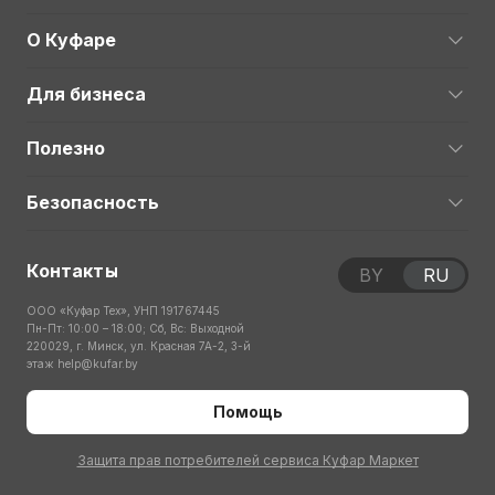
О Куфаре
Для бизнеса
Полезно
Безопасность
Контакты
BY
RU
ООО «Куфар Тех», УНП 191767445
Пн-Пт: 10:00 – 18:00; Сб, Вс: Выходной
220029, г. Минск, ул. Красная 7А-2, 3-й
этаж
help@kufar.by
Помощь
Защита прав потребителей сервиса Куфар Маркет