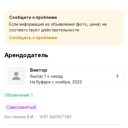
человек. Предоставлены предметы быта, для
комфортного проживания. Есть балкон для курящих.
Сообщите о проблеме
Квартира расположена в микрорайоне Ковалёва, в
Если информация из объявления (фото, цена) не
шаговой доступности продовольственные магазины.
соответствует действительности
Сообщить о проблеме
Арендодатель
Виктор
был(а) 1 ч. назад
На Куфаре с ноября, 2023
Объявлений: 1
Самозанятый
Костенков В.И.
УНП: BA0167785
•