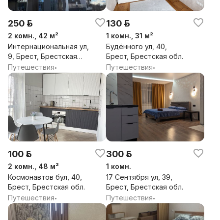
250 р.
130 р.
2 комн., 42 м²
1 комн., 31 м²
Интернациональная ул,
Будённого ул, 40,
9, Брест, Брестская
Брест, Брестская обл.
обл.
Путешествия
Путешествия
•
•
100 р.
300 р.
2 комн., 48 м²
1 комн.
Космонавтов бул, 40,
17 Сентября ул, 39,
Брест, Брестская обл.
Брест, Брестская обл.
Путешествия
Путешествия
•
•