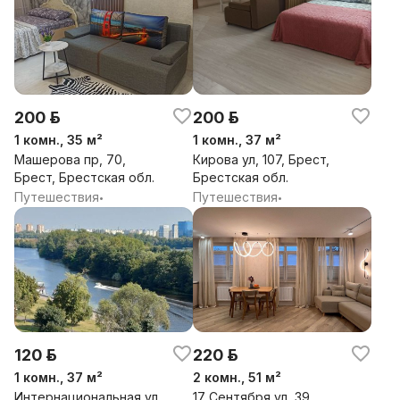
200 р.
200 р.
1 комн., 35 м²
1 комн., 37 м²
Машерова пр, 70,
Кирова ул, 107, Брест,
Брест, Брестская обл.
Брестская обл.
Путешествия
Путешествия
•
•
120 р.
220 р.
1 комн., 37 м²
2 комн., 51 м²
Интернациональная ул,
17 Сентября ул, 39,