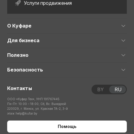
Услуги продвижения
О Куфаре
Для бизнеса
Полезно
Безопасность
Контакты
BY
RU
ООО «Куфар Тех», УНП 191767445
Пн-Пт: 10:00 – 18:00; Сб, Вс: Выходной
220029, г. Минск, ул. Красная 7А-2, 3-й
этаж
help@kufar.by
Помощь