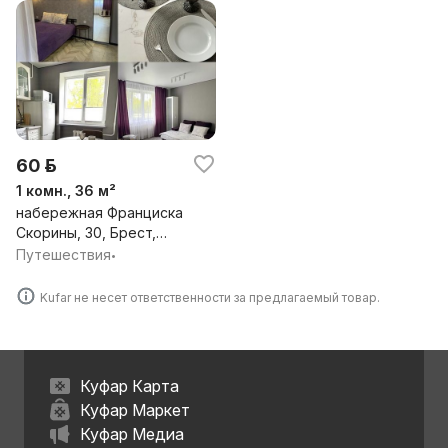
60 р.
1 комн., 36 м²
набережная Франциска
Скорины, 30, Брест,
Брестская обл.
Путешествия
•
Kufar не несет ответственности за предлагаемый товар.
Куфар Карта
Куфар Маркет
Куфар Медиа