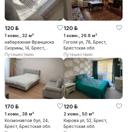
120 р.
120 р.
1 комн., 32 м²
1 комн., 29.8 м²
набережная Франциска
Гоголя ул, 78, Брест,
Скорины, 14, Брест,
Брестская обл.
Брестская обл.
Путешествия
Путешествия
•
•
170 р.
120 р.
1 комн., 38 м²
2 комн., 50 м²
Космонавтов бул, 24,
Кирова ул, 52, Брест,
Брест, Брестская обл.
Брестская обл.