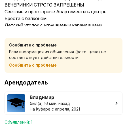
ВЕЧЕРИНКИ СТРОГО ЗАПРЕЩЕНЫ
Светлые и просторные Апартаменты в центре
Бреста с балконом.
Детский уголок с игрушками и карандашами
поможет раскрыть творческий потенциал вашего
ребёнка.
Сообщите о проблеме
Стоимость указана за 1чел. Следующие гости +20 руб.с
Если информация из объявления (фото, цена) не
человека. Задаток. Это гарантия ваших серьёзных
соответствует действительности
намерений.
Сообщить о проблеме
С ЖИВОТНЫМИ не принимаем.
При заселении необходим паспорт. При этом копии
паспортов и их фотографии в телефоне,
Арендодатель
водительское или командировочное удостоверения
не являются документами, удостоверяющими
Владимир
личность. С низким рейтингом, гостей не
был(а) 16 мин. назад
селим.Иногда возвратный залог в размере
На Куфаре с апреля, 2021
стоимости проживания.
ВЕЧЕРИНКИ СТРОГО ЗАПРЕЩЕНЫ. НЕТРЕЗВЫХ
Объявлений: 1