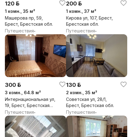
120 р.
200 р.
1 комн., 35 м²
1 комн., 37 м²
Машерова пр, 59,
Кирова ул, 107, Брест,
Брест, Брестская обл.
Брестская обл.
Путешествия
Путешествия
•
•
300 р.
130 р.
3 комн., 64.8 м²
2 комн., 35 м²
Интернациональная ул,
Советская ул, 28/1,
19, Брест, Брестская
Брест, Брестская обл.
обл.
Путешествия
Путешествия
•
•