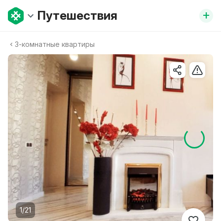
+
Путешествия
3-комнатныe квартиры
1/21