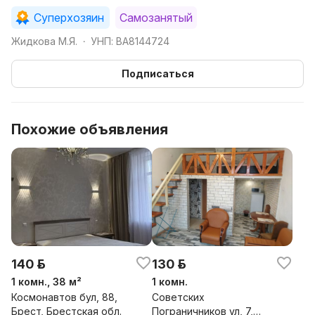
граждан не принимаем.
Суперхозяин
Самозанятый
Жидкова М.Я.
УНП: BA8144724
•
Подписаться
Похожие объявления
140 р.
130 р.
1 комн., 38 м²
1 комн.
Космонавтов бул, 88,
Советских
Брест, Брестская обл.
Пограничников ул, 7,