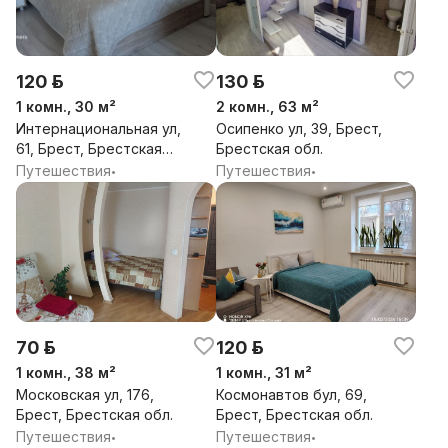
120 р.
130 р.
1 комн., 30 м²
2 комн., 63 м²
Интернациональная ул,
Осипенко ул, 39, Брест,
61, Брест, Брестская
Брестская обл.
обл.
Путешествия
Путешествия
•
•
70 р.
120 р.
1 комн., 38 м²
1 комн., 31 м²
Московская ул, 176,
Космонавтов бул, 69,
Брест, Брестская обл.
Брест, Брестская обл.
Путешествия
Путешествия
•
•