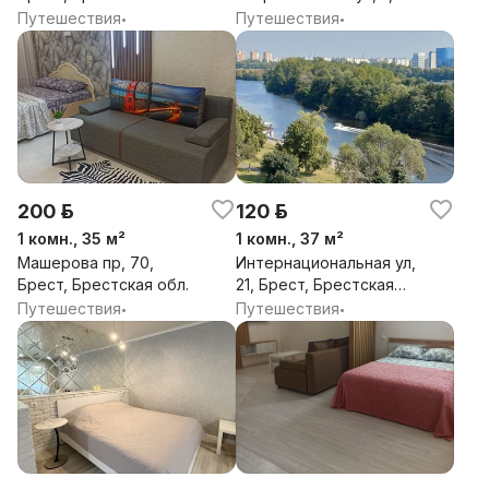
Брест, Брестская обл.
Путешествия
Путешествия
•
•
200 р.
120 р.
1 комн., 35 м²
1 комн., 37 м²
Машерова пр, 70,
Интернациональная ул,
Брест, Брестская обл.
21, Брест, Брестская
обл.
Путешествия
Путешествия
•
•