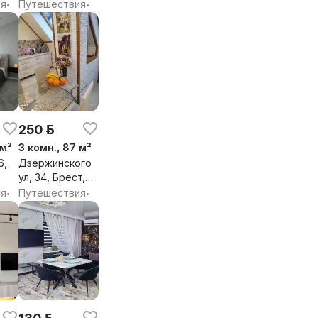
бл.
Брестская обл.
ия
Путешествия
•
•
250 р.
 м²
3 комн., 87 м²
6,
Дзержинского
ул, 34, Брест,
бл.
Брестская обл.
ия
Путешествия
•
•