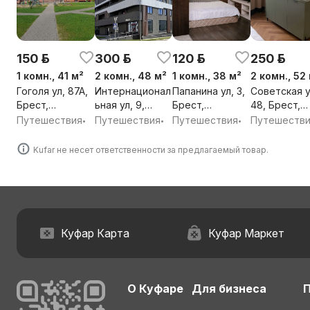
150 р.
300 р.
120 р.
250 р.
1 комн., 41 м²
2 комн., 48 м²
1 комн., 38 м²
2 комн., 52
Гоголя ул, 87А,
Интернационал
Папанина ул, 3,
Советская у
Брест,
ьная ул, 9,
Брест,
48, Брест,
Брестская обл.
Брест,
Брестская обл.
Брестская о
Путешествия
Путешествия
Путешествия
Путешеств
•
•
•
Брестская обл.
Kufar не несет ответственности за предлагаемый товар.
Куфар Карта
Куфар Маркет
О Куфаре
Для бизнеса