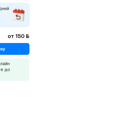
 дней
от 150 р.
ку
нлайн
те до