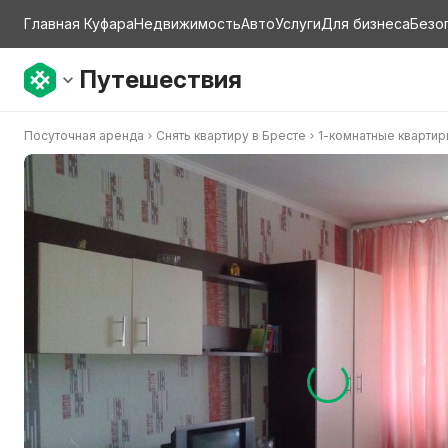
Главная Куфара
Недвижимость
Авто
Услуги
Для бизнеса
Безо
Путешествия
Посуточная аренда
Снять квартиру в Бресте
1-комнатные кварти