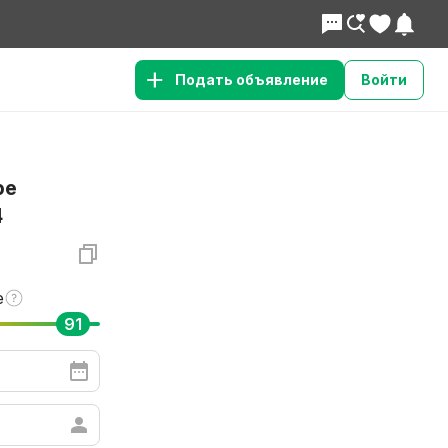
Подать объявление
Войти
ре
4
,
е
91