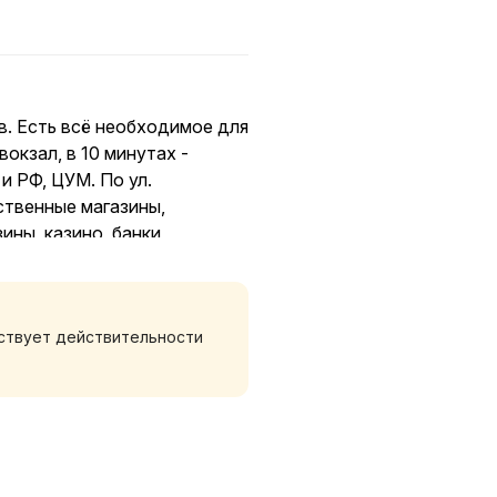
в. Есть всё необходимое для
окзал, в 10 минутах -
и РФ, ЦУМ. По ул.
ственные магазины,
ны, казино, банки,
рой, городской парк с
е дни цена может меняться
тствует действительности