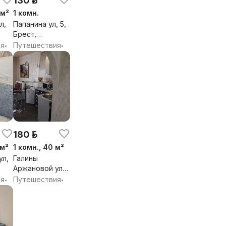
130 р.
 м²
1 комн.
л,
Папанина ул, 5,
Брест,
бл.
Брестская обл.
ия
Путешествия
•
•
180 р.
 м²
1 комн., 40 м²
ул,
Галины
Аржановой ул,
бл.
18, мкр.
ия
Путешествия
•
•
Берёзовка,
Ленинский
район, Брест,
Брестская обл.