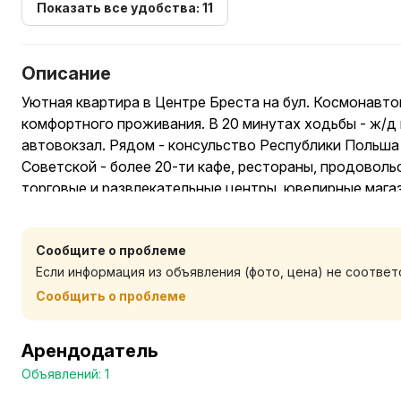
Показать все удобства: 11
Описание
Уютная квартира в Центре Бреста на бул. Космонавто
комфортного проживания. В 20 минутах ходьбы - ж/д в
автовокзал. Рядом - консульство Республики Польша 
Советской - более 20-ти кафе, рестораны, продоволь
торговые и развлекательные центры, ювелирные магази
спортивный центр. Недалеко - Брестская крепость-ге
аттракционами, зимний сад.В выходные и праздничны
Сообщите о проблеме
и зависит от количества проживающих.
Если информация из объявления (фото, цена) не соотве
Сообщить о проблеме
Арендодатель
Объявлений: 1