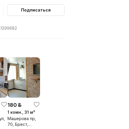
Подписаться
B1299682
180 р.
1 комн., 31 м²
ул,
Машерова пр,
70, Брест,