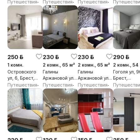
Брестская обл.
Брестская обл.
Брестская обл.
Брестская о
Путешествия
Путешествия
Путешествия
Путешеств
•
•
•
250 р.
230 р.
230 р.
290 р.
1 комн.
2 комн., 65 м²
2 комн., 65 м²
2 комн., 54
Островского
Галины
Галины
Гоголя ул, 9
ул, 6, Брест,
Аржановой ул,
Аржановой ул,
Брест,
Брестская обл.
18, мкр.
18, мкр.
Брестская о
Путешествия
Путешествия
Путешествия
Путешеств
•
•
•
Берёзовка,
Берёзовка,
Ленинский
Ленинский
район, Брест,
район, Брест,
Брестская обл.
Брестская обл.