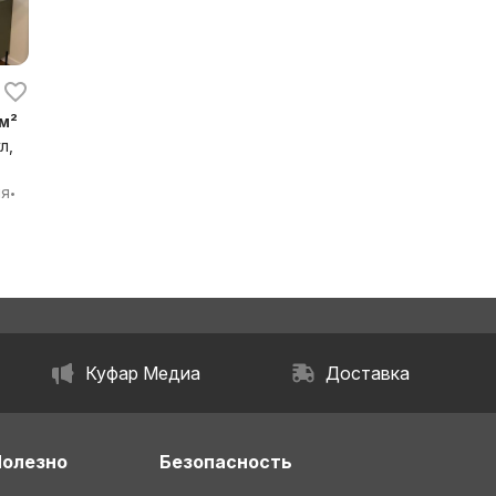
 м²
л,
бл.
ия
•
Куфар Медиа
Доставка
Полезно
Безопасность