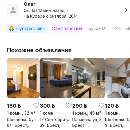
Олег
был(а) 12 мин. назад
•
На Куфаре с октября, 2014
Суперхозяин
Самозанятый
Трусов О.П.
УНП: B
•
Похожие объявления
180 р.
300 р.
290 р.
120 р.
1 комн., 32 м²
1 комн.
1 комн., 45 м²
1 комн.
Шевченко бул,
17 Сентября ул,
Папанина ул, 3,
Шевченко б
8/1, Брест,
39, Брест,
Брест,
9, Брест,