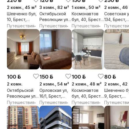
220 р.
120 р.
150 р.
250 р.
2 комн., 45 м²
3 комн., 82 м²
1 комн., 50 м²
2 комн., 46
Шевченко бул,
Октябрьской
Космонавтов
Советская у
10, Брест,
Революции ул,
бул, 40, Брест,
134, Брест,
Брестская обл.
1, Брест,
Брестская обл.
Брестская о
Путешествия
Путешествия
Путешествия
Путешеств
•
•
•
Брестская обл.
100 р.
150 р.
100 р.
80 р.
2 комн.
2 комн., 54 м²
2 комн., 48 м²
2 комн., 42
Октябрьской
Орловская ул,
Космонавтов
Шевченко б
Революции ул,
16/1, Брест,
бул, 40, Брест,
9, Брест,
3, Брест,
Брестская обл.
Брестская обл.
Брестская о
Путешествия
Путешествия
Путешествия
Путешеств
•
•
•
Брестская обл.