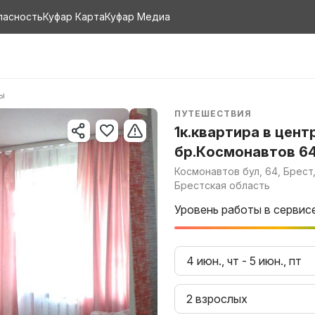
пасность
Куфар Карта
Куфар Медиа
ры
ПУТЕШЕСТВИЯ
1к.квартира в цент
бр.Космонавтов 6
Космонавтов бул, 64, Брест
Брестская область
Уровень работы в сервис
4 июн., чт
-
5 июн., пт
2 взрослых