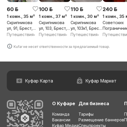
60 р.
100 р.
110 р.
240 р.
1 комн., 35 м²
1 комн., 37 м²
1 комн., 30 м²
1 комн., 35 
Скрипникова
Скрипникова
Скрипникова
Советских
ул, 91, Брест,
ул, 103, Брест,
ул, 103к1, Брест,
Погранични
Брестская обл.
Брестская обл.
Брестская обл.
ул, 14, Брест
Путешествия
Путешествия
Путешествия
Путешеств
•
•
•
Брестская о
Kufar не несет ответственности за предлагаемый товар.
Куфар Карта
Куфар Маркет
О Куфаре
Для бизнеса
Команда
Тарифы
П
Вакансии
Размещение баннеров
П
Куфар Медиа
Спецпроекты