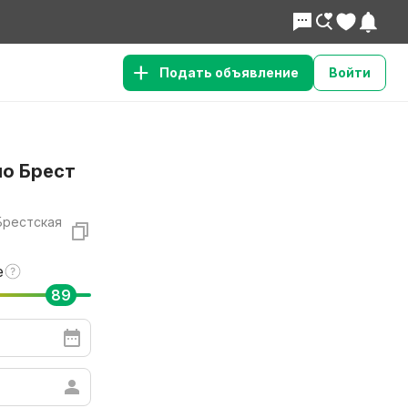
Подать объявление
Войти
но Брест
 Брестская
е
89