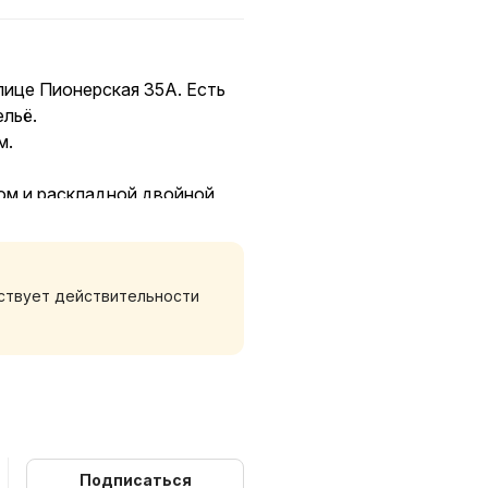
лице Пионерская 35А. Есть
ельё.
м.
ом и раскладной двойной
дного человека.
 на весь город! Виден штык
тствует действительности
ока проживания.
ри поздних заездах
фон
Подписаться