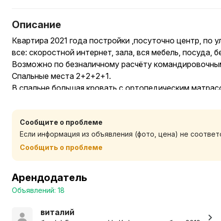
Описание
Квартира 2021 года постройки ,посуточно центр, по у
все: скоростной интернет, зала, вся мебель, посуда, б
Возможно по безналичному расчёту командировочны
Спальные места 2+2+2+1.
В спальне большая кровать с ортопедическим матрас
диван, в зале угловой раскладной диван и тахта на о
Есть застеклённая лоджия, выход с кухни. С окна вид
Сообщите о проблеме
брестской крепости и знаковые здания города.
Если информация из объявления (фото, цена) не соотве
Компаниям для празднования не сдается.
Стоимость зависит от количества проживающих и ср
Сообщить о проблеме
Отчётные документы прилагаются с печатью. также п
обязательна частичная предоплата на карту или теле
Арендодатель
Объявлений: 18
виталий