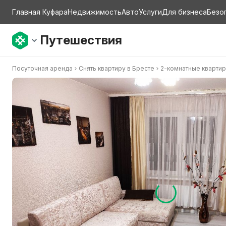
Главная Куфара
Недвижимость
Авто
Услуги
Для бизнеса
Безо
Путешествия
Посуточная аренда
Снять квартиру в Бресте
2-комнатные кварти