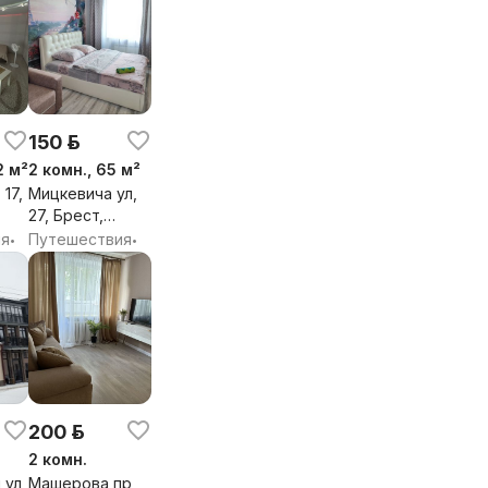
150 р.
2 м²
2 комн., 65 м²
 17,
Мицкевича ул,
27, Брест,
бл.
Брестская обл.
ия
Путешествия
•
•
200 р.
2 комн.
 ул,
Машерова пр,