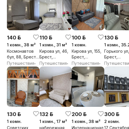
140 р.
110 р.
100 р.
130 р.
1 комн., 38 м²
1 комн., 31 м²
1 комн.
1 комн., 35.
Космонавтов
Кирова ул, 46,
Кирова ул, 155,
Горького ул,
бул, 88, Брест,
Брест,
Брест,
Брест,
Брестская обл.
Брестская обл.
Брестская обл.
Брестская о
Путешествия
Путешествия
Путешествия
Путешеств
•
•
•
130 р.
132 р.
200 р.
300 р.
1 комн.
1 комн., 17 м²
1 комн., 38 м²
2 комн.
Советских
набережная
Интернационал
17 Сентября