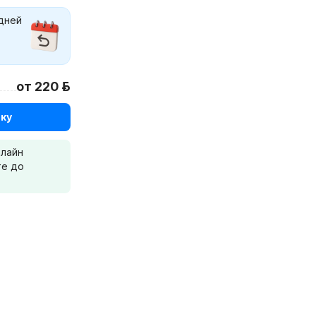
 дней
от 220 р.
ку
нлайн
те до