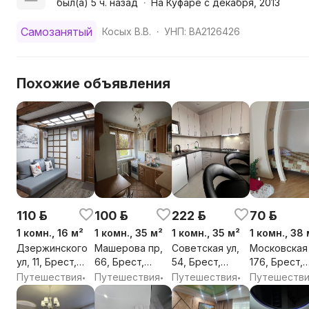
был(а) 5 ч. назад
На Куфаре с декабря, 2013
•
Самозанятый
Косых В.В.
УНП: BA2126426
•
Похожие объявления
110 р.
100 р.
222 р.
70 р.
1 комн., 16 м²
1 комн., 35 м²
1 комн., 35 м²
1 комн., 38 
Дзержинского
Машерова пр,
Советская ул,
Московская 
ул, 11, Брест,
66, Брест,
54, Брест,
176, Брест,
Брестская обл.
Брестская обл.
Брестская обл.
Брестская о
Путешествия
Путешествия
Путешествия
Путешеств
•
•
•