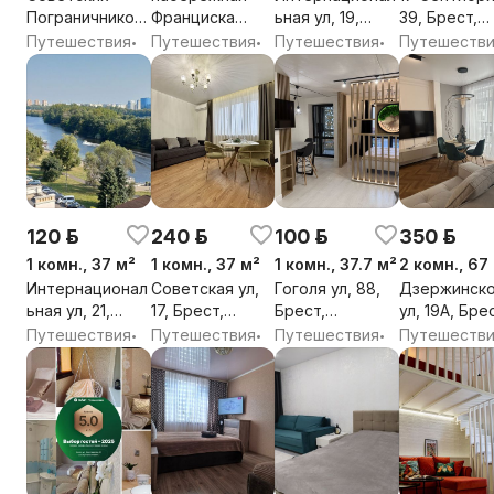
Пограничников
Франциска
ьная ул, 19,
39, Брест,
ул, 7, Брест,
Скорины, 16,
Брест,
Брестская о
Путешествия
Путешествия
Путешествия
Путешеств
•
•
•
Брестская обл.
Брест,
Брестская обл.
Брестская обл.
120 р.
240 р.
100 р.
350 р.
1 комн., 37 м²
1 комн., 37 м²
1 комн., 37.7 м²
2 комн., 67
Интернационал
Советская ул,
Гоголя ул, 88,
Дзержинско
ьная ул, 21,
17, Брест,
Брест,
ул, 19А, Бре
Брест,
Брестская обл.
Брестская обл.
Брестская о
Путешествия
Путешествия
Путешествия
Путешеств
•
•
•
Брестская обл.