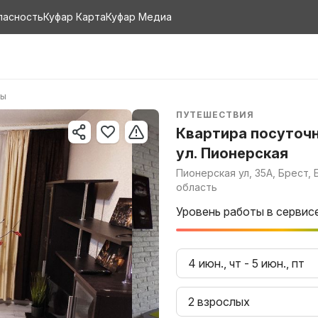
пасность
Куфар Карта
Куфар Медиа
ры
ПУТЕШЕСТВИЯ
Квартира посуточ
ул. Пионерская
Пионерская ул, 35А, Брест,
область
Уровень работы в сервис
4 июн., чт
-
5 июн., пт
2 взрослых