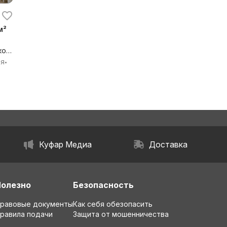
м²
ков
,
ия
•
бл.
Куфар Медиа
Доставка
Полезно
Безопасность
равовые документы
Как себя обезопасить
равила подачи
Защита от мошенничества