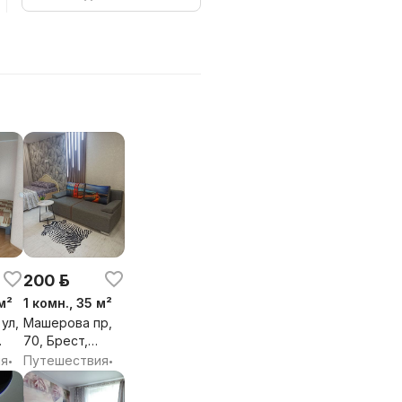
200 р.
м²
1 комн., 35 м²
ул,
Машерова пр,
70, Брест,
бл.
Брестская обл.
ия
Путешествия
•
•