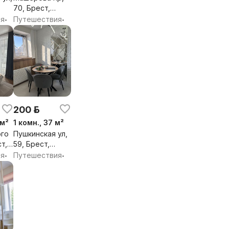
70, Брест,
бл.
Брестская обл.
ия
Путешествия
•
•
200 р.
 м²
1 комн., 37 м²
го
Пушкинская ул,
ст,
59, Брест,
бл.
Брестская обл.
ия
Путешествия
•
•