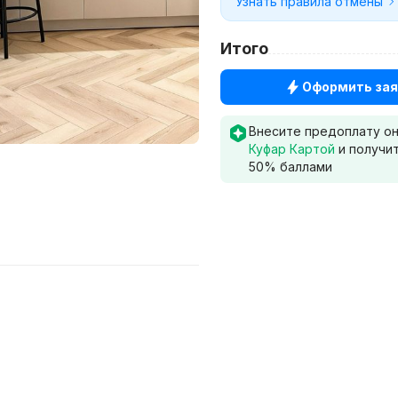
Узнать правила отмены
Итого
Оформить зая
Внесите предоплату о
Куфар Картой
и получи
50
% баллами