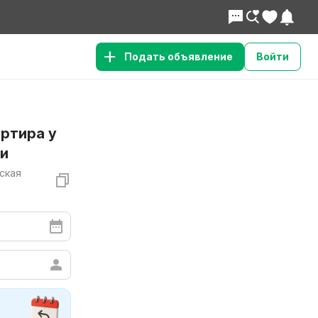
Подать объявление
Войти
ртира у
ти
тская