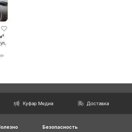
м²
ул,
бл.
ия
•
Куфар Медиа
Доставка
Полезно
Безопасность