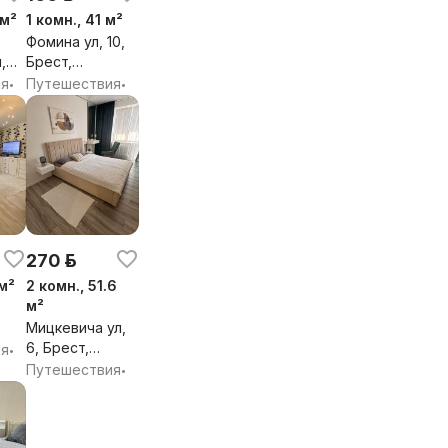
 м²
1 комн., 41 м²
Фомина ул, 10,
,
Брест,
Брестская обл.
ия
Путешествия
•
•
бл.
270 р.
 м²
2 комн., 51.6
м²
Мицкевича ул,
6, Брест,
ия
•
,
Брестская обл.
Путешествия
•
бл.