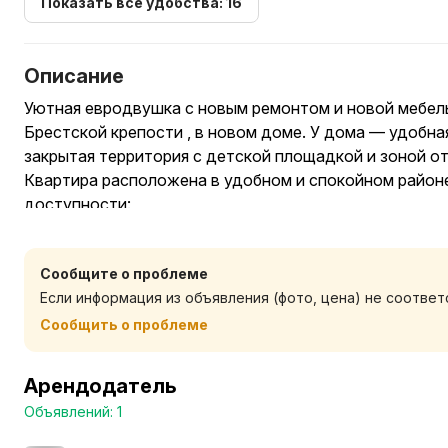
Показать все удобства: 16
Описание
Уютная евродвушка с новым ремонтом и новой мебел
Брестской крепости , в новом доме. У дома — удобная
закрытая территория с детской площадкой и зоной о
Квартира расположена в удобном и спокойном районе
доступности:
магазины и кафе
остановки транспорта
Сообщите о проблеме
пешая доступность к Брестской крепости
Если информация из объявления (фото, цена) не соотве
быстрый выезд к основным улицам города
Сообщить о проблеме
Квартира новая, ухоженная, полностью подготовлен
проживания и краткосрочной аренды:
Арендодатель
новая, большая и удобная двухспальная кровать
Объявлений: 1
2 новых дивана ( дополнительные спальные места)
полностью оборудованная кухня