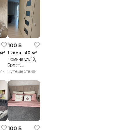
100 р.
 м²
1 комн., 40 м²
Фомина ул, 10,
Брест,
Брестская обл.
ия
Путешествия
•
•
,
бл.
100 р.