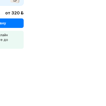
от 320 р.
вку
нлайн
те до