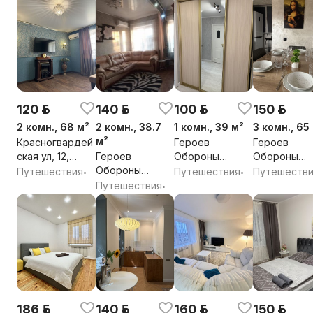
120 р.
140 р.
100 р.
150 р.
2 комн., 68 м²
2 комн., 38.7
1 комн., 39 м²
3 комн., 65
м²
Красногвардей
Героев
Героев
ская ул, 12,
Героев
Обороны
Обороны
Брест, г.
Обороны
Брестской
Брестской
Путешествия
Путешествия
Путешеств
•
•
областного
Брестской
Крепости ул,
Крепости ул
Путешествия
•
подчинения
Крепости ул,
74, Брест,
56, Брест,
Брест,
44/1, Брест,
Брестская обл.
Брестская о
Брестская обл.
Брестская обл.
186 р.
140 р.
160 р.
150 р.