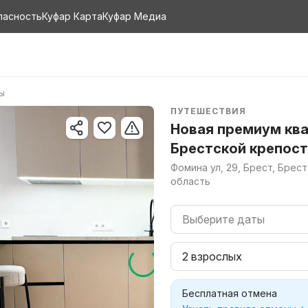
пасность
Куфар Карта
Куфар Медиа
ры
ПУТЕШЕСТВИЯ
Новая премиум ква
Брестской крепос
Фомина ул, 29, Брест, Брес
область
Выберите даты
2 взрослых
Бесплатная отмена