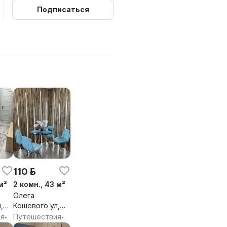
Подписаться
 приема пищи и бытовые
виса.
я уборка всей квартиры,
обстве
гласованию)
110 р.
м²
2 комн., 43 м²
Олега
,
Кошевого ул,
2Б, Брест,
ия
Путешествия
•
•
бл.
Брестская обл.