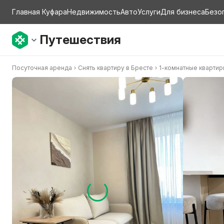
Главная Куфара
Недвижимость
Авто
Услуги
Для бизнеса
Безо
Путешествия
Посуточная аренда
Снять квартиру в Бресте
1-комнатные кварти