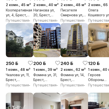
2 комн., 45 м²
2 комн., 40 м²
2 комн., 48 м²
2 комн., 65
Кооперативная
Наганова ул,
Писателя
Олега
ул, 4, Брест,
20, Брест,
Смирнова ул,
Кошевого ул
Брестская обл.
Брестская обл.
65, Брест,
2Б, Брест,
Путешествия
Путешествия
Путешествия
Путешеств
•
•
•
Брестская обл.
Брестская о
250 р.
200 р.
240 р.
120 р.
1 комн., 48 м²
1 комн., 39 м²
2 комн., 62 м²
1 комн., 40
Чкалова ул, 11,
Фомина ул, 31,
Фомина ул, 14,
Героев
Брест,
Брест,
Брест,
Обороны
Брестская обл.
Брестская обл.
Брестская обл.
Брестской
Путешествия
Путешествия
Путешествия
Путешеств
•
•
•
Крепости ул
Брест,
Брестская о