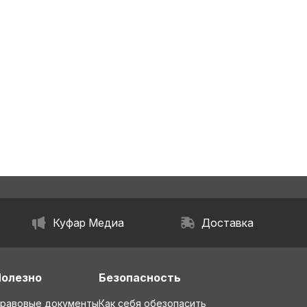
Куфар Медиа
Доставка
Полезно
Безопасность
равовые документы
Как себя обезопасить