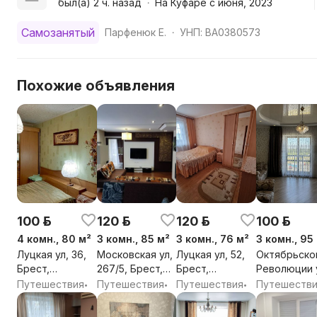
был(а) 2 ч. назад
На Куфаре с июня, 2023
•
Самозанятый
Парфенюк Е.
УНП: BA0380573
•
Похожие объявления
100 р.
120 р.
120 р.
100 р.
4 комн., 80 м²
3 комн., 85 м²
3 комн., 76 м²
3 комн., 95
Луцкая ул, 36,
Московская ул,
Луцкая ул, 52,
Октябрьско
Брест,
267/5, Брест,
Брест,
Революции 
Брестская обл.
Брестская обл.
Брестская обл.
1, Брест,
Путешествия
Путешествия
Путешествия
Путешеств
•
•
•
Брестская о