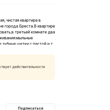
я, чистая квартира в
не города Бреста.В квартире
овать,в третьей комнате два
оживания:мыльные
зубные щетки с пастой и т.
а,чай,кофе,набор
говой доступности
росматриваемые парковки
тствует действительности
,аптеки, кофейня, рестораны
рассы М1.До центра города
,до Брестской крепости
аранее поставить в
ва проживающих и может
Подписаться