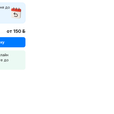
дня до
от 150 р.
ку
нлайн
те до