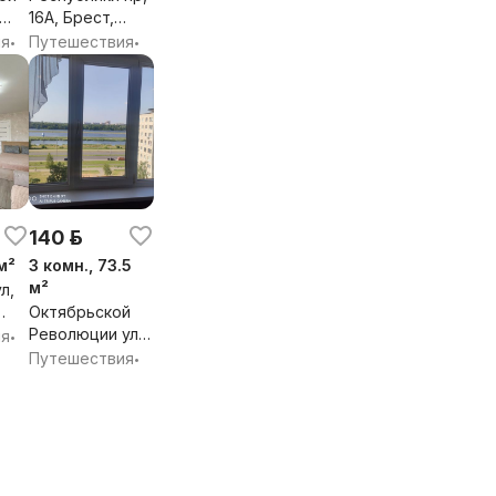
16А, Брест,
Брестская обл.
ия
Путешествия
•
•
бл.
140 р.
м²
3 комн., 73.5
м²
л,
Октябрьской
бл.
Революции ул,
ия
•
31, Брест,
Путешествия
•
Брестская обл.