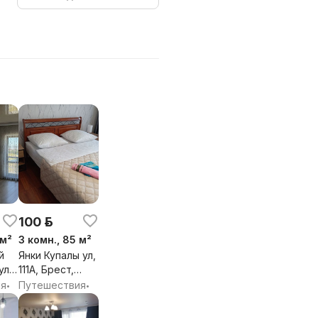
100 р.
 м²
3 комн., 85 м²
й
Янки Купалы ул,
ул,
111А, Брест,
Брестская обл.
ия
Путешествия
•
•
бл.