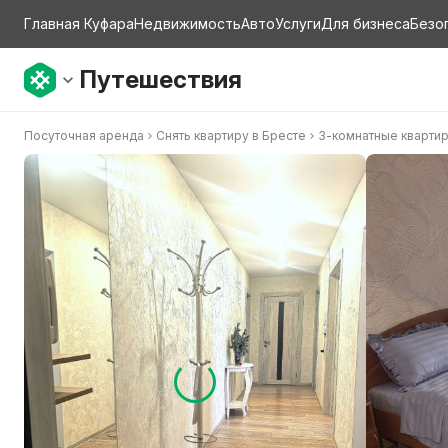
Главная Куфара
Недвижимость
Авто
Услуги
Для бизнеса
Безо
Путешествия
Посуточная аренда
Снять квартиру в Бресте
3-комнатныe кварти