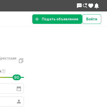
Подать объявление
Войти
 Брестская
е
90
Нужно больше вариантов
Смотреть похожие