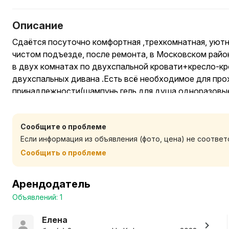
Описание
Сдаётся посуточно комфортная ,трехкомнатная, уютна
чистом подъезде, после ремонта, в Московском райо
в двух комнатах по двухспальной кровати+кресло-кр
двухспальных дивана .Есть всё необходимое для пр
принадлежности(шампунь,гель для душа,одноразовые 
д.),стиральный порошок,сухие завтраки,питьевая вод
полотенец,посуда.В каждой комнате телевизор.В ша
Сообщите о проблеме
остановка общественного транспорта, бесплатные п
Если информация из объявления (фото, цена) не соотве
вокруг дома ,супермаркет "Санта", гипермаркет"Грин"
, спортивный зал, салоны красоты.Удобный съезд с т
Сообщить о проблеме
на машине 10 минут(аллея фонарей,улица Советская)
15мин.Есть возможность заселения в ночное время (з
Арендодатель
известность).Цена проживания зависит от количест
Объявлений: 1
меняться в выходные и праздничный дни.
Елена