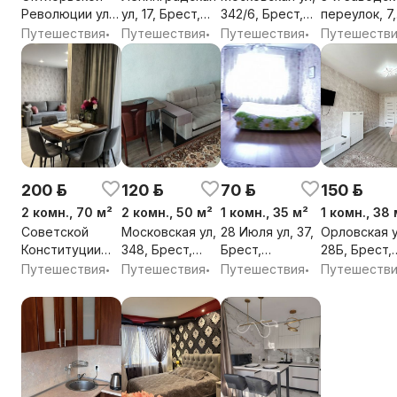
Революции ул,
ул, 17, Брест,
342/6, Брест,
переулок, 7,
7, Брест,
Брестская обл.
Брестская обл.
Брест,
Путешествия
Путешествия
Путешествия
Путешеств
•
•
•
Брестская обл.
Брестская о
200 р.
120 р.
70 р.
150 р.
2 комн., 70 м²
2 комн., 50 м²
1 комн., 35 м²
1 комн., 38 
Советской
Московская ул,
28 Июля ул, 37,
Орловская у
Конституции
348, Брест,
Брест,
28Б, Брест,
ул, 3А, Брест,
Брестская обл.
Брестская обл.
Брестская о
Путешествия
Путешествия
Путешествия
Путешеств
•
•
•
Брестская обл.