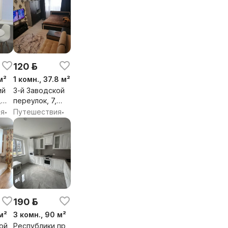
120 р.
м²
1 комн., 37.8 м²
ий
3-й Заводской
,
переулок, 7,
бл.
Брест,
ия
Путешествия
•
•
Брестская обл.
190 р.
м²
3 комн., 90 м²
ой
Республики пр,