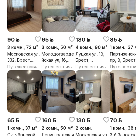
90 р.
95 р.
180 р.
85 р.
3 комн., 72 м²
3 комн., 50 м²
4 комн., 90 м²
1 комн., 37 
Московская ул,
Молодогварде
Луцкая ул, 18,
Партизанск
332, Брест,
йская ул, 16,
Брест,
пр, 8, Брест
Брестская обл.
Брест,
Брестская обл.
Брестская о
Путешествия
Путешествия
Путешествия
Путешеств
•
•
•
Брестская обл.
65 р.
160 р.
130 р.
70 р.
1 комн., 37 м²
2 комн., 50 м²
2 комн.
1 комн., 38 
Октябрьской
Ленинградская
Московская ул,
3-й Заводск