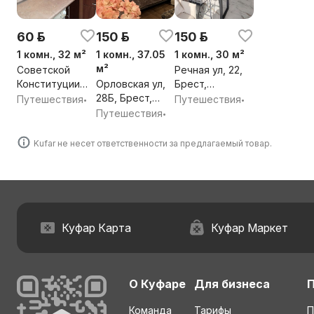
60 р.
150 р.
150 р.
1 комн., 32 м²
1 комн., 37.05
1 комн., 30 м²
м²
Советской
Речная ул, 22,
Конституции
Орловская ул,
Брест,
ул, 18, Брест,
28Б, Брест,
Брестская обл.
Путешествия
Путешествия
•
•
Брестская обл.
Брестская обл.
Путешествия
•
Kufar не несет ответственности за предлагаемый товар.
Куфар Карта
Куфар Маркет
О Куфаре
Для бизнеса
Команда
Тарифы
П