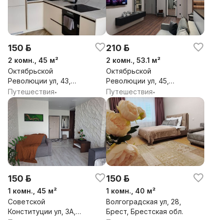
150 р.
210 р.
2 комн., 45 м²
2 комн., 53.1 м²
Октябрьской
Октябрьской
Революции ул, 43,
Революции ул, 45,
Брест, Брестская обл.
Брест, Брестская обл.
Путешествия
Путешествия
•
•
150 р.
150 р.
1 комн., 45 м²
1 комн., 40 м²
Советской
Волгоградская ул, 28,
Конституции ул, 3А,
Брест, Брестская обл.