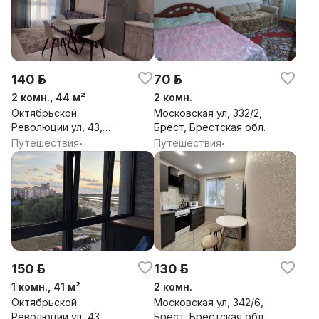
140 р.
70 р.
2 комн., 44 м²
2 комн.
Октябрьской
Московская ул, 332/2,
Революции ул, 43,
Брест, Брестская обл.
Брест, Брестская обл.
Путешествия
Путешествия
•
•
150 р.
130 р.
1 комн., 41 м²
2 комн.
Октябрьской
Московская ул, 342/6,
Революции ул, 43,
Брест, Брестская обл.