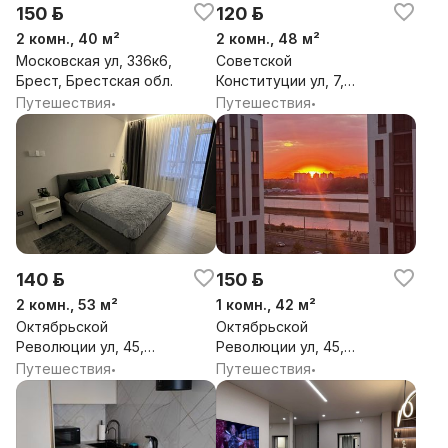
150 р.
120 р.
2 комн., 40 м²
2 комн., 48 м²
Московская ул, 336к6,
Советской
Брест, Брестская обл.
Конституции ул, 7,
Брест, Брестская обл.
Путешествия
Путешествия
•
•
140 р.
150 р.
2 комн., 53 м²
1 комн., 42 м²
Октябрьской
Октябрьской
Революции ул, 45,
Революции ул, 45,
Брест, Брестская обл.
Брест, Брестская обл.
Путешествия
Путешествия
•
•