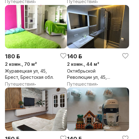
Брест, Брестская обл.
Путешествия
Путешествия
•
•
180 р.
140 р.
2 комн., 70 м²
2 комн., 44 м²
Журавецкая ул, 45,
Октябрьской
Брест, Брестская обл.
Революции ул, 45,
Брест, Брестская обл.
Путешествия
Путешествия
•
•
150 р.
140 р.