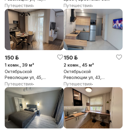
Брест, Брестская обл.
Путешествия
Путешествия
•
•
150 р.
150 р.
1 комн., 39 м²
2 комн., 45 м²
Октябрьской
Октябрьской
Революции ул, 45,
Революции ул, 43,
Брест, Брестская обл.
Брест, Брестская обл.
Путешествия
Путешествия
•
•