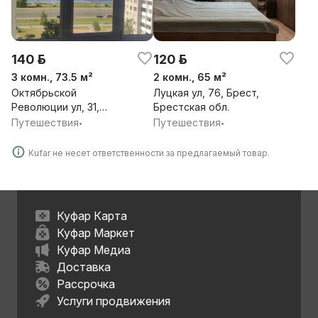
140 р.
120 р.
3 комн., 73.5 м²
2 комн., 65 м²
Октябрьской
Луцкая ул, 76, Брест,
Революции ул, 31,
Брестская обл.
Брест, Брестская обл.
Путешествия
Путешествия
•
•
Kufar не несет ответственности за предлагаемый товар.
Куфар Карта
Куфар Маркет
Куфар Медиа
Доставка
Рассрочка
Услуги продвижения