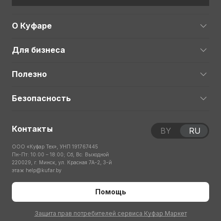
О Куфаре
Для бизнеса
Полезно
Безопасность
Контакты
BY
RU
ООО «Куфар Тех», УНП 191767445
Пн-Пт: 10:00 – 18:00; Сб, Вс: Выходной
220029, г. Минск, ул. Красная 7А-2, 3-й
этаж
help@kufar.by
Помощь
Защита прав потребителей сервиса Куфар Маркет