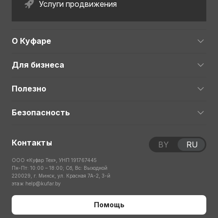
Услуги продвижения
О Куфаре
Для бизнеса
Полезно
Безопасность
Контакты
BY
RU
ООО «Куфар Тех», УНП 191767445
Пн-Пт: 10:00 – 18:00; Сб, Вс: Выходной
220029, г. Минск, ул. Красная 7А-2, 3-й
этаж
help@kufar.by
Помощь