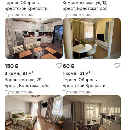
Героев Обороны
Комсомольская ул, 13,
Брестской Крепости
Брест, Брестская обл.
ул, 68, Брест,
Путешествия
Путешествия
•
•
Брестская обл.
150 р.
60 р.
3 комн., 81 м²
1 комн., 31 м²
Воровского ул, 29,
Героев Обороны
Брест, Брестская обл.
Брестской Крепости
ул, 44/1, Брест,
Путешествия
Путешествия
•
•
Брестская обл.