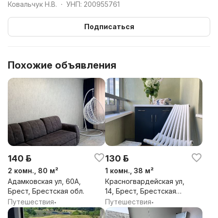
Ковальчук Н.В.
УНП: 200955761
•
Подписаться
Похожие объявления
140 р.
130 р.
2 комн., 80 м²
1 комн., 38 м²
Адамковская ул, 60А,
Красногвардейская ул,
Брест, Брестская обл.
14, Брест, Брестская
обл.
Путешествия
Путешествия
•
•