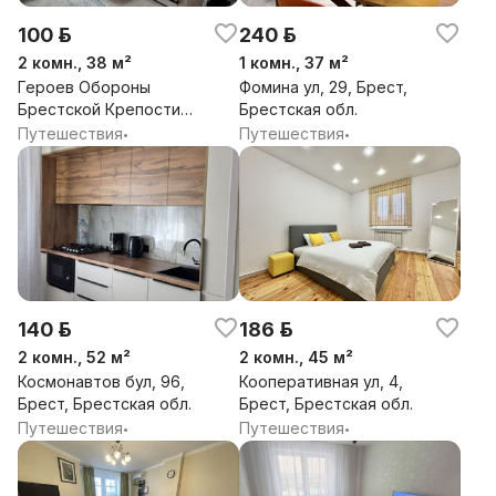
100 р.
240 р.
2 комн., 38 м²
1 комн., 37 м²
Героев Обороны
Фомина ул, 29, Брест,
Брестской Крепости
Брестская обл.
ул, 72, Брест,
Путешествия
Путешествия
•
•
Брестская обл.
140 р.
186 р.
2 комн., 52 м²
2 комн., 45 м²
Космонавтов бул, 96,
Кооперативная ул, 4,
Брест, Брестская обл.
Брест, Брестская обл.
Путешествия
Путешествия
•
•