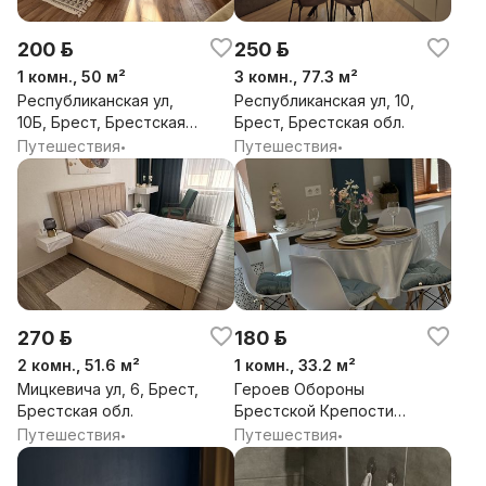
200 р.
250 р.
1 комн., 50 м²
3 комн., 77.3 м²
Республиканская ул,
Республиканская ул, 10,
10Б, Брест, Брестская
Брест, Брестская обл.
обл.
Путешествия
Путешествия
•
•
270 р.
180 р.
2 комн., 51.6 м²
1 комн., 33.2 м²
Мицкевича ул, 6, Брест,
Героев Обороны
Брестская обл.
Брестской Крепости
ул, 64, Брест,
Путешествия
Путешествия
•
•
Брестская обл.