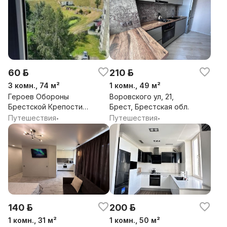
60 р.
210 р.
3 комн., 74 м²
1 комн., 49 м²
Героев Обороны
Воровского ул, 21,
Брестской Крепости
Брест, Брестская обл.
ул, 56, Брест,
Путешествия
Путешествия
•
•
Брестская обл.
140 р.
200 р.
1 комн., 31 м²
1 комн., 50 м²