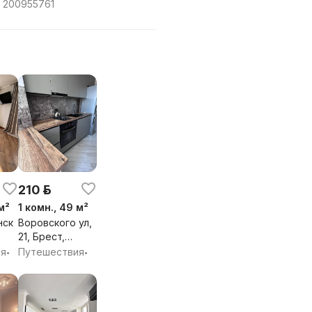
 200955761
210 р.
м²
1 комн., 49 м²
нск
Воровского ул,
21, Брест,
Брестская обл.
ия
Путешествия
•
•
бл.