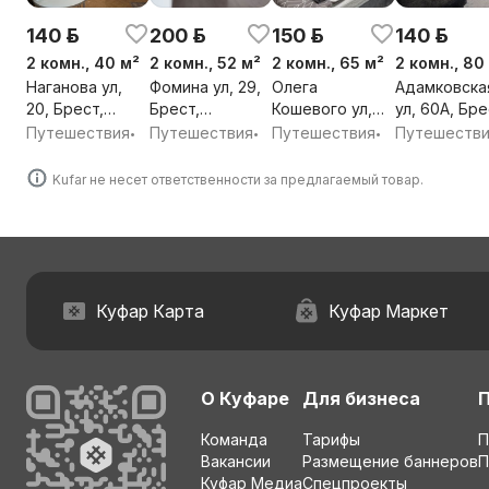
140 р.
200 р.
150 р.
140 р.
2 комн., 40 м²
2 комн., 52 м²
2 комн., 65 м²
2 комн., 80
Наганова ул,
Фомина ул, 29,
Олега
Адамковска
20, Брест,
Брест,
Кошевого ул,
ул, 60А, Бре
Брестская обл.
Брестская обл.
2Б, Брест,
Брестская о
Путешествия
Путешествия
Путешествия
Путешеств
•
•
•
Брестская обл.
Kufar не несет ответственности за предлагаемый товар.
Куфар Карта
Куфар Маркет
О Куфаре
Для бизнеса
Команда
Тарифы
П
Вакансии
Размещение баннеров
П
Куфар Медиа
Спецпроекты