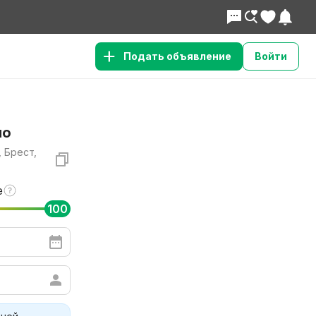
Подать объявление
Войти
но
, Брест,
е
100