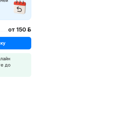
дней
от 150 р.
ку
нлайн
те до