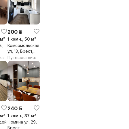
200 р.
 м²
1 комн., 50 м²
8,
Комсомольская
ул, 13, Брест,
бл.
Брестская обл.
ия
Путешествия
•
•
240 р.
 м²
1 комн., 37 м²
дей
Фомина ул, 29,
Брест,