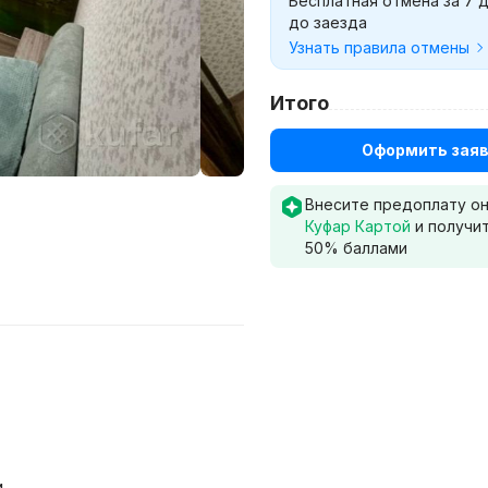
Бесплатная отмена за 7 
до заезда
Узнать правила отмены
Итого
Оформить заяв
Внесите предоплату о
Куфар Картой
и получи
50
% баллами
и