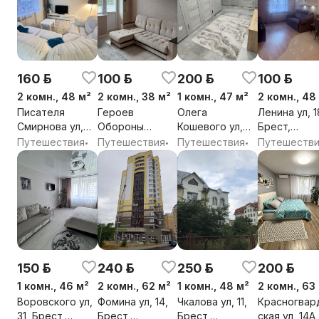
160 р.
100 р.
200 р.
100 р.
2 комн., 48 м²
2 комн., 38 м²
1 комн., 47 м²
2 комн., 48
Писателя
Героев
Олега
Ленина ул, 1
Смирнова ул,
Обороны
Кошевого ул,
Брест,
65, Брест,
Брестской
2Б, Брест,
Брестская о
Путешествия
Путешествия
Путешествия
Путешеств
•
•
•
Брестская обл.
Крепости ул,
Брестская обл.
72, Брест,
Брестская обл.
150 р.
240 р.
250 р.
200 р.
1 комн., 46 м²
2 комн., 62 м²
1 комн., 48 м²
2 комн., 63
Воровского ул,
Фомина ул, 14,
Чкалова ул, 11,
Красногвар
31, Брест,
Брест,
Брест,
ская ул, 14А,