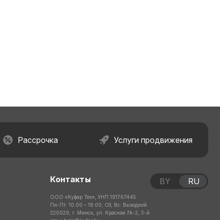
Рассрочка
Услуги продвижения
Контакты
BY
RU
ООО «Куфар Тех», УНП 191767445
Пн-Пт: 10:00 – 18:00; Сб, Вс: Выходной
220029, г. Минск, ул. Красная 7А-2, 3-й