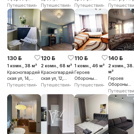
Брестская обл.
Брестская обл.
Брестская обл.
Брест,
Путешествия
Путешествия
Путешествия
Путешеств
•
•
•
Брестская о
130 р.
120 р.
110 р.
140 р.
1 комн., 38 м²
2 комн., 68 м²
1 комн., 46 м²
2 комн., 38
м²
Красногвардей
Красногвардей
Героев
ская ул, 14,
ская ул, 12,
Обороны
Героев
Брест,
Брест, г.
Брестской
Обороны
Путешествия
Путешествия
Путешествия
•
•
•
Брестская обл.
областного
Крепости ул,
Брестской
Путешеств
подчинения
48, Брест,
Крепости ул
Брест,
Брестская обл.
44/1, Брест,
Брестская обл.
Брестская о