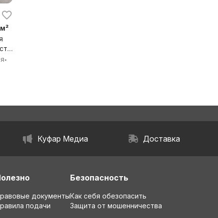
 м²
я
ст,
бл.
ия
•
Куфар Медиа
Доставка
Полезно
Безопасность
равовые документы
Как себя обезопасить
равила подачи
Защита от мошенничества