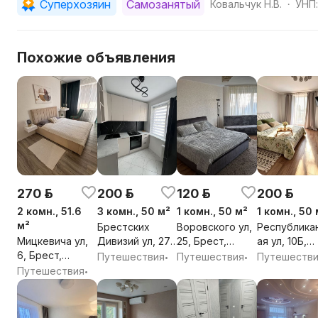
Суперхозяин
Самозанятый
Ковальчук Н.В.
УНП:
•
Похожие объявления
270 р.
200 р.
120 р.
200 р.
2 комн., 51.6
3 комн., 50 м²
1 комн., 50 м²
1 комн., 50 
м²
Брестских
Воровского ул,
Республика
Мицкевича ул,
Дивизий ул, 27,
25, Брест,
ая ул, 10Б,
6, Брест,
Брест,
Брестская обл.
Брест,
Путешествия
Путешествия
Путешеств
•
•
Брестская обл.
Брестская обл.
Брестская о
Путешествия
•