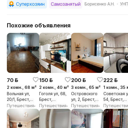
Суперхозяин
Самозанятый
Борисенко А.Н.
УНП
•
Похожие объявления
70 р.
150 р.
200 р.
222 р.
2 комн., 68 м²
2 комн., 40 м²
3 комн., 65 м²
1 комн., 35 
Вольная ул,
Гоголя ул, 68,
Островского
Советская у
20/1, Брест,
Брест,
ул, 2, Брест,
54, Брест,
Брестская обл.
Брестская обл.
Брестская обл.
Брестская о
Путешествия
Путешествия
Путешествия
Путешеств
•
•
•