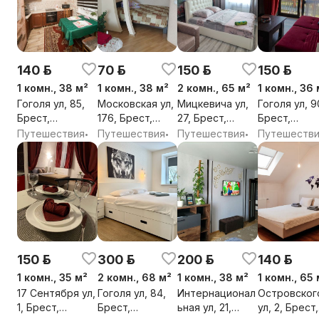
140 р.
70 р.
150 р.
150 р.
1 комн., 38 м²
1 комн., 38 м²
2 комн., 65 м²
1 комн., 36 
Гоголя ул, 85,
Московская ул,
Мицкевича ул,
Гоголя ул, 9
Брест,
176, Брест,
27, Брест,
Брест,
Брестская обл.
Брестская обл.
Брестская обл.
Брестская о
Путешествия
Путешествия
Путешествия
Путешеств
•
•
•
150 р.
300 р.
200 р.
140 р.
1 комн., 35 м²
2 комн., 68 м²
1 комн., 38 м²
1 комн., 65 
17 Сентября ул,
Гоголя ул, 84,
Интернационал
Островског
1, Брест,
Брест,
ьная ул, 21,
ул, 2, Брест,