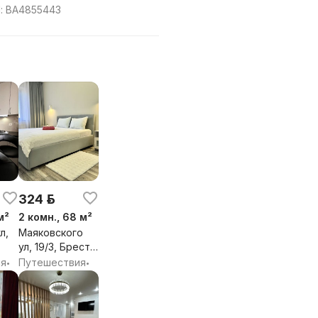
: BA4855443
324 р.
м²
2 комн., 68 м²
л,
Маяковского
ул, 19/3, Брест,
бл.
Брестская обл.
ия
Путешествия
•
•