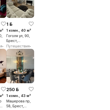
1 р.
м²
1 комн., 40 м²
0,
Гоголя ул, 90,
Брест,
бл.
Брестская обл.
ия
Путешествия
•
•
250 р.
м²
1 комн., 43 м²
о
Машерова пр,
58, Брест,