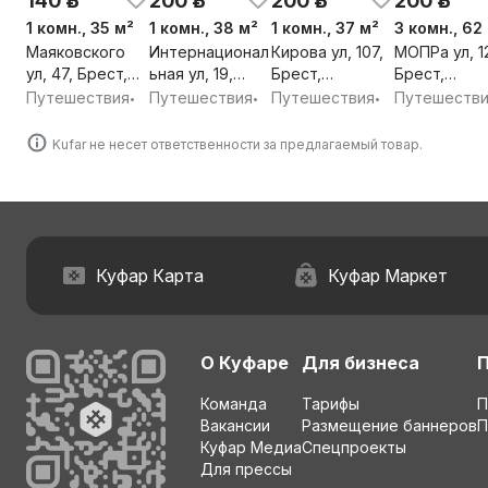
140 р.
200 р.
200 р.
200 р.
1 комн., 35 м²
1 комн., 38 м²
1 комн., 37 м²
3 комн., 62
Маяковского
Интернационал
Кирова ул, 107,
МОПРа ул, 1
ул, 47, Брест,
ьная ул, 19,
Брест,
Брест,
Брестская обл.
Брест,
Брестская обл.
Брестская о
Путешествия
Путешествия
Путешествия
Путешеств
•
•
•
Брестская обл.
Kufar не несет ответственности за предлагаемый товар.
Куфар Карта
Куфар Маркет
О Куфаре
Для бизнеса
Команда
Тарифы
П
Вакансии
Размещение баннеров
П
Куфар Медиа
Спецпроекты
Для прессы