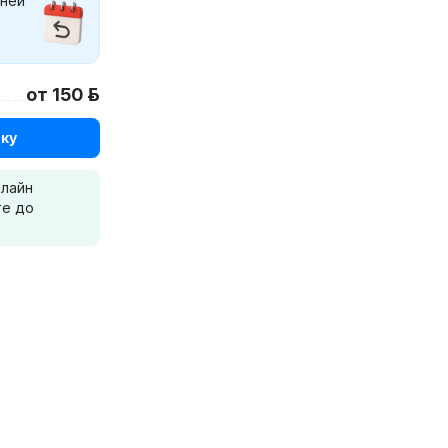
дней
от 150 р.
ку
нлайн
те до