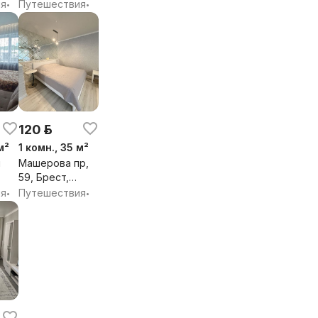
бл.
Брестская обл.
ия
Путешествия
•
•
120 р.
м²
1 комн., 35 м²
я
Машерова пр,
59, Брест,
Брестская обл.
ия
Путешествия
•
•
бл.