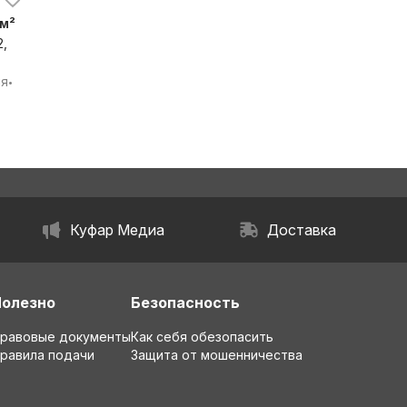
 м²
2,
бл.
ия
•
Куфар Медиа
Доставка
Полезно
Безопасность
равовые документы
Как себя обезопасить
равила подачи
Защита от мошенничества