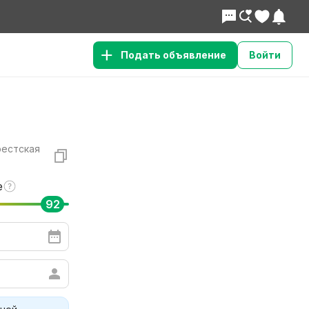
Подать объявление
Войти
рестская
е
92