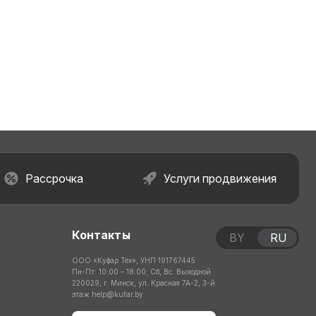
Рассрочка
Услуги продвижения
Контакты
BY
RU
ООО «Куфар Тех», УНП 191767445
Пн-Пт: 10:00 – 18:00; Сб, Вс: Выходной
220029, г. Минск, ул. Красная 7А-2, 3-й
этаж
help@kufar.by