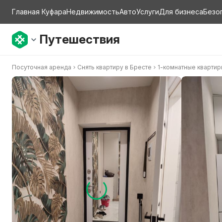
Главная Куфара
Недвижимость
Авто
Услуги
Для бизнеса
Безо
Путешествия
Посуточная аренда
Снять квартиру в Бресте
1-комнатные кварти