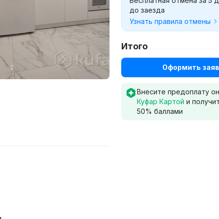
Бесплатная отмена за 5 
до заезда
Узнать правила отмены
Итого
Оформить заяв
Внесите предоплату о
Куфар Картой
и получи
50
% баллами
и