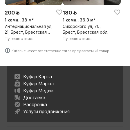
200 р.
180 р.
1 комн., 38 м²
1 комн., 36.3 м²
Интернациональная ул,
Сикорского ул, 70,
21, Брест, Брестская
Брест, Брестская обл.
обл.
Путешествия
Путешествия
•
•
Kufar не несет ответственности за предлагаемый товар.
Куфар Карта
Куфар Маркет
Куфар Медиа
Доставка
Рассрочка
Услуги продвижения