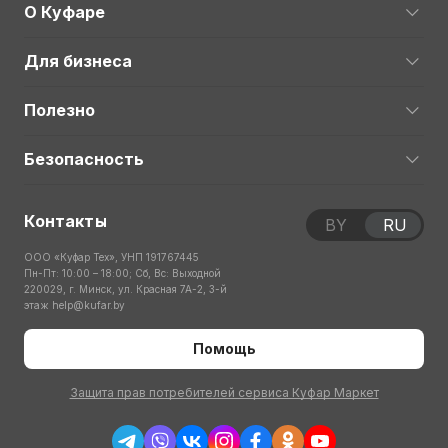
О Куфаре
Для бизнеса
Полезно
Безопасность
Контакты
BY
RU
ООО «Куфар Тех», УНП 191767445
Пн-Пт: 10:00 – 18:00; Сб, Вс: Выходной
220029, г. Минск, ул. Красная 7А-2, 3-й
этаж
help@kufar.by
Помощь
Защита прав потребителей сервиса Куфар Маркет