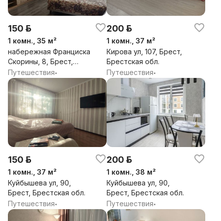
150 р.
200 р.
1 комн., 35 м²
1 комн., 37 м²
набережная Франциска
Кирова ул, 107, Брест,
Скорины, 8, Брест,
Брестская обл.
Брестская обл.
Путешествия
Путешествия
•
•
150 р.
200 р.
1 комн., 37 м²
1 комн., 38 м²
Куйбышева ул, 90,
Куйбышева ул, 90,
Брест, Брестская обл.
Брест, Брестская обл.
Путешествия
Путешествия
•
•