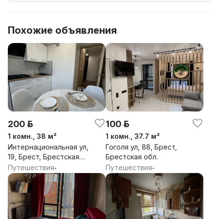
Похожие объявления
200 р.
100 р.
1 комн., 38 м²
1 комн., 37.7 м²
Интернациональная ул,
Гоголя ул, 88, Брест,
19, Брест, Брестская
Брестская обл.
обл.
Путешествия
Путешествия
•
•