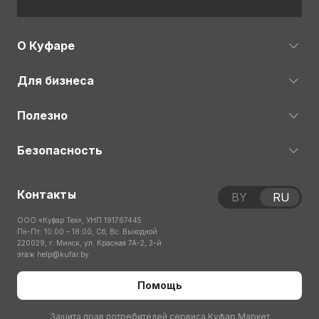
О Куфаре
Для бизнеса
Полезно
Безопасность
Контакты
BY
RU
ООО «Куфар Тех», УНП 191767445
Пн-Пт: 10:00 – 18:00; Сб, Вс: Выходной
220029, г. Минск, ул. Красная 7А-2, 3-й
этаж
help@kufar.by
Помощь
Защита прав потребителей сервиса Куфар Маркет