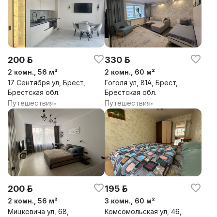
расположение! Бронируйте и наслаждайтесь
отдыхом в отличных условиях!
Время выезда – строго до 12:00; заселения - после
14:00. Квартира не сдаётся для вечеринок и
мероприятий! Сдаётся исключительно для
200 р.
330 р.
проживания! При себе обязательно иметь паспорт.
2 комн., 56 м²
2 комн., 60 м²
Выдаём отчетные документы!
17 Сентября ул, Брест,
Гоголя ул, 81А, Брест,
Арендодатель оставляет за собой право
Брестская обл.
Брестская обл.
запрашивать задаток!
Путешествия
Путешествия
•
•
200 р.
195 р.
2 комн., 56 м²
3 комн., 60 м²
Мицкевича ул, 68,
Комсомольская ул, 46,