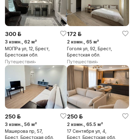
300 р.
172 р.
3 комн., 62 м²
2 комн., 65 м²
МОПРа ул, 12, Брест,
Гоголя ул, 92, Брест,
Брестская обл.
Брестская обл.
Путешествия
Путешествия
•
•
250 р.
250 р.
3 комн., 56 м²
2 комн., 65.5 м²
Машерова пр, 57,
17 Сентября ул, 4,
Брест, Брестская обл.
Брест, Брестская обл.