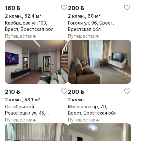
160 р.
200 р.
2 комн., 52.4 м²
2 комн., 60 м²
Карбышева ул, 103,
Гоголя ул, 96, Брест,
Брест, Брестская обл.
Брестская обл.
Путешествия
Путешествия
•
•
210 р.
200 р.
2 комн., 53.1 м²
2 комн.
Октябрьской
Машерова пр, 70,
Революции ул, 45,
Брест, Брестская обл.
Брест, Брестская обл.
Путешествия
Путешествия
•
•