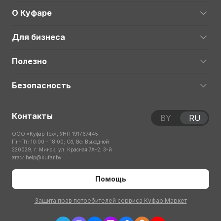
О Куфаре
Для бизнеса
Полезно
Безопасность
Контакты
BY
RU
ООО «Куфар Тех», УНП 191767445
Пн-Пт: 10:00 – 18:00; Сб, Вс: Выходной
220029, г. Минск, ул. Красная 7А-2, 3-й
этаж
help@kufar.by
Помощь
Защита прав потребителей сервиса Куфар Маркет