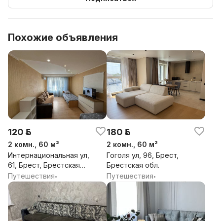
сервиса.
Перед каждым заездом проводится полная
генеральная уборка всей квартиры, включая кухню и
Похожие объявления
столовые приборы
Мы заботимся о вашем комфорте и максимальном
удобстве
Заселение возможно в удобное для вас время ( по
согласованию)
120 р.
180 р.
Мы рады сделать ваше пребывание комфортным!
2 комн., 60 м²
2 комн., 60 м²
Интернациональная ул,
Гоголя ул, 96, Брест,
61, Брест, Брестская
Брестская обл.
обл.
Путешествия
Путешествия
•
•