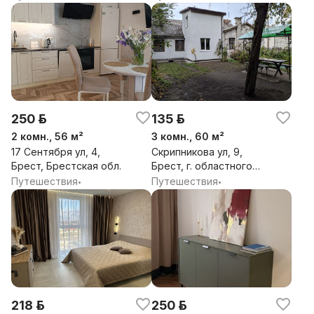
250 р.
135 р.
2 комн., 56 м²
3 комн., 60 м²
17 Сентября ул, 4,
Скрипникова ул, 9,
Брест, Брестская обл.
Брест, г. областного
подчинения Брест,
Путешествия
Путешествия
•
•
Брестская обл.
218 р.
250 р.