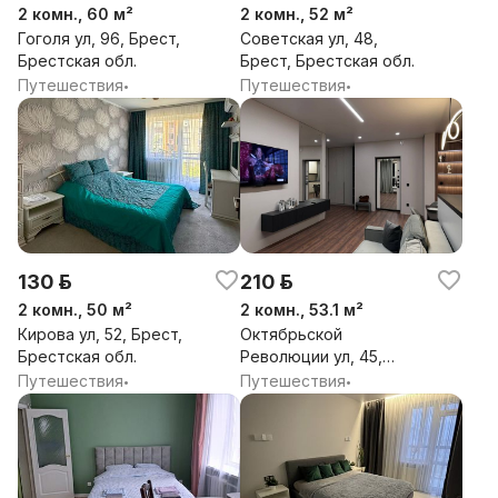
2 комн., 60 м²
2 комн., 52 м²
Гоголя ул, 96, Брест,
Советская ул, 48,
Брестская обл.
Брест, Брестская обл.
Путешествия
Путешествия
•
•
130 р.
210 р.
2 комн., 50 м²
2 комн., 53.1 м²
Кирова ул, 52, Брест,
Октябрьской
Брестская обл.
Революции ул, 45,
Брест, Брестская обл.
Путешествия
Путешествия
•
•