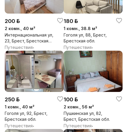
200 р.
180 р.
2 комн., 40 м²
1 комн., 38.8 м²
Интернациональная ул,
Гоголя ул, 88, Брест,
23, Брест, Брестская
Брестская обл.
обл.
Путешествия
Путешествия
•
•
250 р.
100 р.
1 комн., 40 м²
2 комн., 56 м²
Гоголя ул, 92, Брест,
Пушкинская ул, 82,
Брестская обл.
Брест, Брестская обл.
Путешествия
Путешествия
•
•