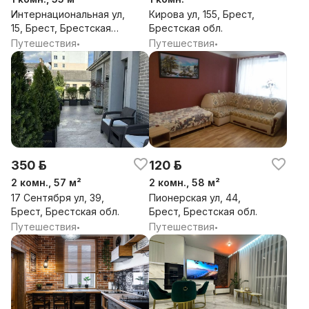
Интернациональная ул,
Кирова ул, 155, Брест,
15, Брест, Брестская
Брестская обл.
обл.
Путешествия
Путешествия
•
•
350 р.
120 р.
2 комн., 57 м²
2 комн., 58 м²
17 Сентября ул, 39,
Пионерская ул, 44,
Брест, Брестская обл.
Брест, Брестская обл.
Путешествия
Путешествия
•
•