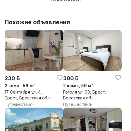
сервиса.
Перед каждым заездом проводится полная
генеральная уборка всей квартиры, включая кухню и
Похожие объявления
столовые приборы
Мы заботимся о вашем комфорте и максимальном
удобстве
Заселение возможно в удобное для вас время ( по
согласованию)
230 р.
300 р.
Мы рады сделать ваше пребывание комфортным!
2 комн., 56 м²
2 комн., 59 м²
17 Сентября ул, 4,
Гоголя ул, 90, Брест,
Брест, Брестская обл.
Брестская обл.
Путешествия
Путешествия
•
•