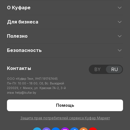
О Куфаре
Для бизнеса
Полезно
Безопасность
Контакты
BY
RU
ООО «Куфар Тех», УНП 191767445
Пн-Пт: 10:00 – 18:00; Сб, Вс: Выходной
220029, г. Минск, ул. Красная 7А-2, 3-й
этаж
help@kufar.by
Помощь
Защита прав потребителей сервиса Куфар Маркет