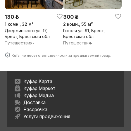
130 р.
300 р.
1 комн., 32 м²
2 комн., 55 м²
Дзержинского ул, 17,
Гоголя ул, 91, Брест,
Брест, Брестская обл.
Брестская обл.
Путешествия
Путешествия
•
•
Kufar не несет ответственности за предлагаемый товар.
Куфар Карта
Куфар Маркет
Куфар Медиа
Доставка
Рассрочка
Услуги продвижения