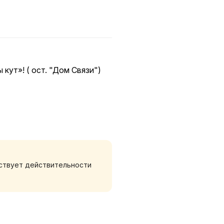
кут»! ( ост. "Дом Связи")
рене и др. историческим
тствует действительности