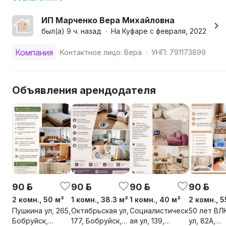
Неподалеку есть уютные кофейни, кафе и рестораны, 
Мы позаботились и о вашем комфорте:
ИП Марченко Вера Михайловна
-Современная мебель
был(а) 9 ч. назад
На Куфаре с февраля, 2022
•
-Smart TV в каждой комнате ( ОНЛАЙН -КИНОТЕАТР
150 каналов)
Компания
Контактное лицо: Вера
УНП: 791173899
•
-Wi-fi
-Утюг, фен
-Свежие белье и полотенца
Объявления арендодателя
А также :
-Удобная оплата (нал., б/н, ЕРИП )
-Быстрое заселение
-Отчетные документы командированным
-Программа лояльности
Здесь ваше утро всегда будет добрым!
90 р.
90 р.
90 р.
90 р.
Важно:
2 комн., 50 м²
1 комн., 38.3 м²
1 комн., 40 м²
2 комн., 5
*Не сдаётся для проведения мероприятий и лицам мо
Пушкина ул, 265,
Октябрьская ул,
Социалистическ
50 лет В
*Возможна предоплата при заселении в выходные ( пр
Бобруйск,
177, Бобруйск,
ая ул, 139,
ул, 82А,