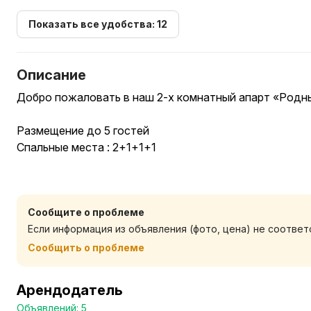
Показать все удобства: 12
Описание
Добро пожаловать в наш 2-х комнатный апарт «Родны 
Размещение до 5 гостей
Спальные места : 2+1+1+1
Дом находится в шаговой доступности к Бобруйск- А
достопримечательностям:
Сообщите о проблеме
Если информация из объявления (фото, цена) не соотве
- Бобруйская крепость,
-Монастырь жен мироносиц,
Сообщить о проблеме
-Храм Александра Невского,",
-Санаторий им.Ленина и тд.
Арендодатель
Объявлений: 5