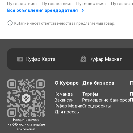
Могилёвская
Могилёвская
Бобруйск,
Бобруйск,
заезде после 19.00
Путешествия
Путешествия
Путешествия
Путешест
•
•
•
обл.
обл.
Могилёвская
Могилёвс
*Вновь прибывшие гости (21+) заселяются только с 
Все объявления арендодателя
обл.
обл.
*Заселение гостей : с 13.00-20.00
Kufar не несет ответственности за предлагаемый товар.
Куфар Карта
Куфар Маркет
О Куфаре
Для бизнеса
Команда
Тарифы
П
Вакансии
Размещение баннеров
П
Куфар Медиа
Спецпроекты
Для прессы
Наведите камеру
на QR-код и скачивайте
приложение