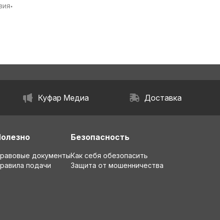
вия
•
кая
ЗАЛОГОМ.
Куфар Медиа
Доставка
Полезно
Безопасность
равовые документы
Как себя обезопасить
равила подачи
Защита от мошенничества