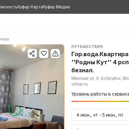
пасность
Куфар Карта
Куфар Медиа
ртиры
ПУТЕШЕСТВИЯ
Гор.вода.Квартира
''Родны Кут'' 4 рсп
безнал.
Минская ул, 9, Бобруйск, М
область
Уровень работы в сервис
4 июн., чт
-
5 июн., пт