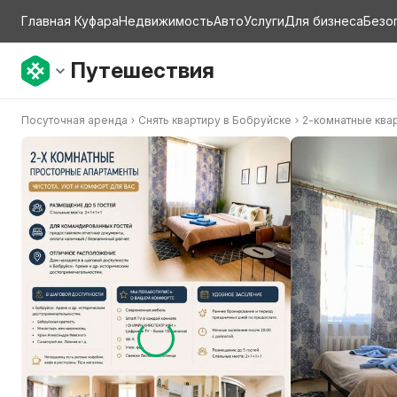
Главная Куфара
Недвижимость
Авто
Услуги
Для бизнеса
Безо
Путешествия
Посуточная аренда
Снять квартиру в Бобруйске
2-комнатные ква