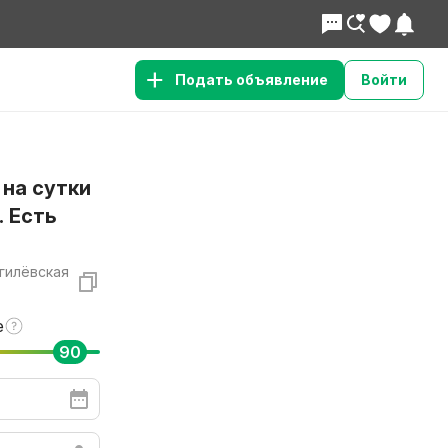
Подать объявление
Войти
 на сутки
. Есть
огилёвская
е
90