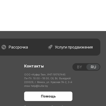
Рассрочка
Услуги продвижения
Контакты
BY
RU
ООО «Куфар Тех», УНП 191767445
Пн-Пт: 10:00 – 18:00; Сб, Вс: Выходной
220029, г. Минск, ул. Красная 7А-2, 3-й
этаж
help@kufar.by
Помощь