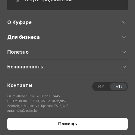
О Куфаре
Для бизнеса
Полезно
Безопасность
Контакты
BY
RU
ООО «Куфар Тех», УНП 191767445
Пн-Пт: 10:00 – 18:00; Сб, Вс: Выходной
220029, г. Минск, ул. Красная 7А-2, 3-й
этаж
help@kufar.by
Помощь