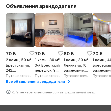
Объявления арендодателя
70 р.
70 р.
80 р.
70 р.
2 комн., 50 м²
1 комн., 30 м²
1 комн., 30 м²
1 комн., 4
Брестская ул,
3-й Брестский
Ленина ул, 10,
Брестская 
242,
переулок, 9,
Барановичи,
Баранович
Барановичи,
Барановичи,
Брестская обл.
Брестская
Путешествия
Путешествия
Путешествия
Путешест
•
•
•
Брестская обл.
Брестская обл.
Все объявления арендодателя
Kufar не несет ответственности за предлагаемый товар.