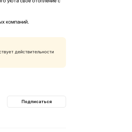
го уюта свое отопление с
ых компаний.
тствует действительности
Подписаться