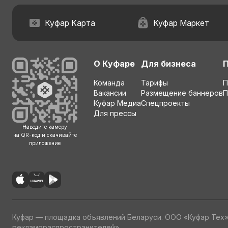
Куфар Карта
Куфар Маркет
О Куфаре
Для бизнеса
Команда
Тарифы
П
Вакансии
Размещение баннеров
П
Куфар Медиа
Спецпроекты
Для прессы
Наведите камеру
на QR-код и скачивайте
приложение
Куфар — площадка объявлений Беларуси. ООО «Куфар Тех
рекламораспространителей»