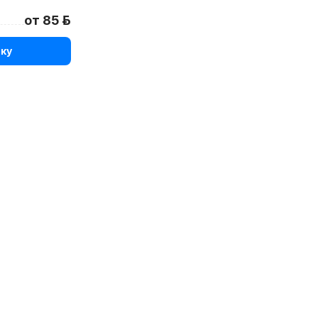
от 85 р.
ку