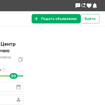
Подать объявление
Войти
 Центр
очно
новичи,
е
86