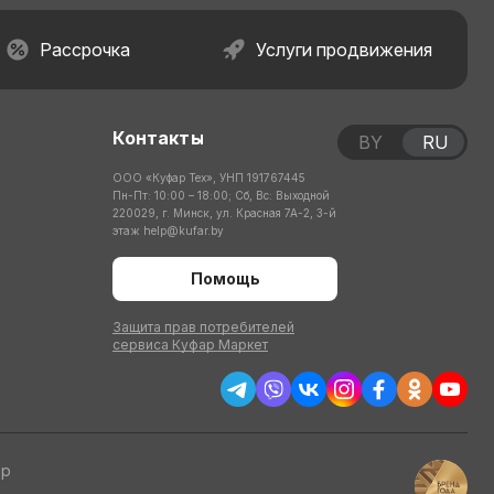
Рассрочка
Услуги продвижения
Контакты
BY
RU
ООО «Куфар Тех», УНП 191767445
Пн-Пт: 10:00 – 18:00; Сб, Вс: Выходной
220029, г. Минск, ул. Красная 7А-2, 3-й
этаж
help@kufar.by
Помощь
Защита прав потребителей
сервиса Куфар Маркет
тр