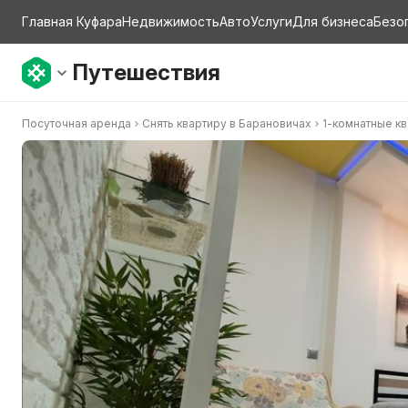
Главная Куфара
Недвижимость
Авто
Услуги
Для бизнеса
Безо
Путешествия
Посуточная аренда
Снять квартиру в Барановичах
1-комнатные к