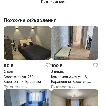
Подписаться
Похожие объявления
90 р.
100 р.
2 комн.
2 комн.
Брестская ул, 252,
Комсомольская ул, 16,
Барановичи, Брестская
Барановичи, Брестская
обл.
обл.
Путешествия
Путешествия
•
•