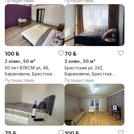
обл.
обл.
Путешествия
Путешествия
•
•
100 р.
70 р.
2 комн., 50 м²
2 комн., 50 м²
50 лет ВЛКСМ ул, 48,
Брестская ул, 242,
Барановичи, Брестская
Барановичи, Брестская
обл.
обл.
Путешествия
Путешествия
•
•
75 р.
100 р.