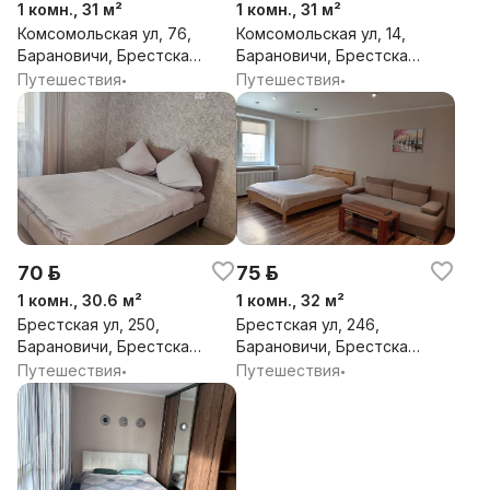
1 комн., 31 м²
1 комн., 31 м²
Комсомольская ул, 76,
Комсомольская ул, 14,
Барановичи, Брестская
Барановичи, Брестская
обл.
обл.
Путешествия
Путешествия
•
•
70 р.
75 р.
1 комн., 30.6 м²
1 комн., 32 м²
Брестская ул, 250,
Брестская ул, 246,
Барановичи, Брестская
Барановичи, Брестская
обл.
обл.
Путешествия
Путешествия
•
•