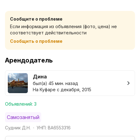
интернет. Выписываются отчетные документы .
Третий человек + 30р. Цена на сайте указана
Сообщите о проблеме
максимально за 2х человек!!! В КВАРТИРЕ НЕ
Если информация из объявления (фото, цена) не
КУРЯТ!!! Балкона НЕТ! Просьба учитывать этот факт
соответствует действительности
при бронировании. Не для компаний.
Сообщить о проблеме
Арендодатель
Дина
был(а) 45 мин. назад
На Куфаре с декабря, 2015
Объявлений: 3
Самозанятый
Судник Д.Н.
УНП: BA6553316
•