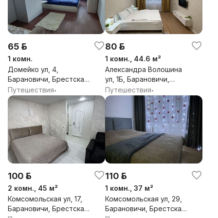
65 р.
80 р.
1 комн.
1 комн., 44.6 м²
Домейко ул, 4,
Александра Волошина
Барановичи, Брестская
ул, 1Б, Барановичи,
обл.
Брестская обл.
Путешествия
Путешествия
•
•
100 р.
110 р.
2 комн., 45 м²
1 комн., 37 м²
Комсомольская ул, 17,
Комсомольская ул, 29,
Барановичи, Брестская
Барановичи, Брестская