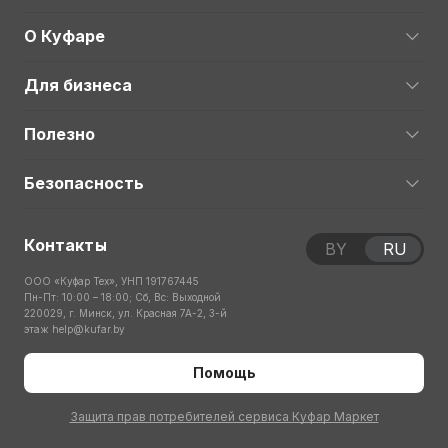
О Куфаре
Для бизнеса
Полезно
Безопасность
Контакты
BY
RU
ООО «Куфар Тех», УНП 191767445
Пн-Пт: 10:00 – 18:00; Сб, Вс: Выходной
220029, г. Минск, ул. Красная 7А-2, 3-й
этаж
help@kufar.by
Помощь
Защита прав потребителей сервиса Куфар Маркет