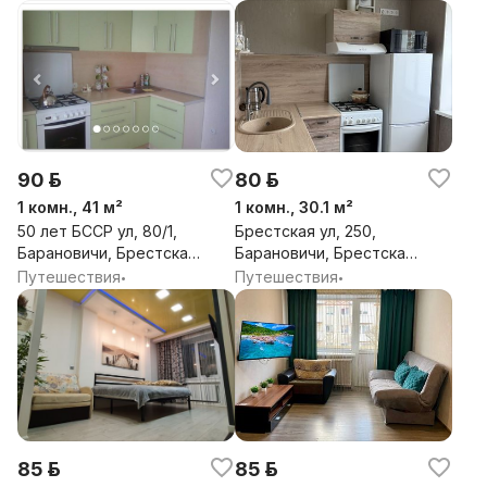
90 р.
80 р.
1 комн., 41 м²
1 комн., 30.1 м²
50 лет БССР ул, 80/1,
Брестская ул, 250,
Барановичи, Брестская
Барановичи, Брестская
обл.
обл.
Путешествия
Путешествия
•
•
85 р.
85 р.