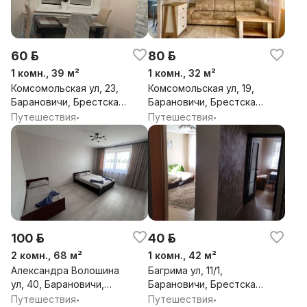
60 р.
80 р.
1 комн., 39 м²
1 комн., 32 м²
Комсомольская ул, 23,
Комсомольская ул, 19,
Барановичи, Брестская
Барановичи, Брестская
обл.
обл.
Путешествия
Путешествия
•
•
100 р.
40 р.
2 комн., 68 м²
1 комн., 42 м²
Александра Волошина
Багрима ул, 11/1,
ул, 40, Барановичи,
Барановичи, Брестская
Брестская обл.
обл.
Путешествия
Путешествия
•
•