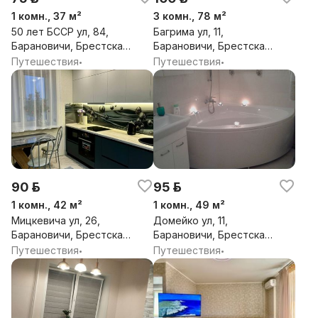
1 комн., 37 м²
3 комн., 78 м²
50 лет БССР ул, 84,
Багрима ул, 11,
Барановичи, Брестская
Барановичи, Брестская
обл.
обл.
Путешествия
Путешествия
•
•
90 р.
95 р.
1 комн., 42 м²
1 комн., 49 м²
Мицкевича ул, 26,
Домейко ул, 11,
Барановичи, Брестская
Барановичи, Брестская
обл.
обл.
Путешествия
Путешествия
•
•