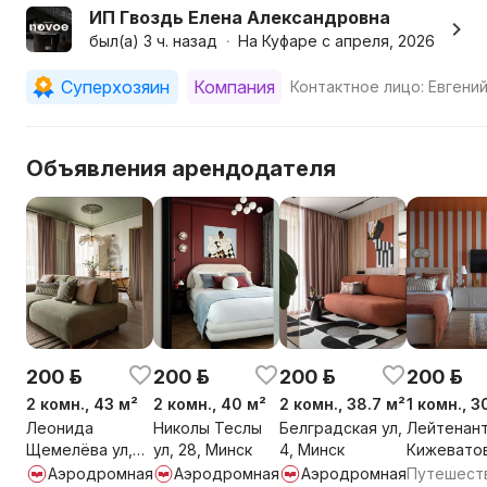
ИП Гвоздь Елена Александровна
был(а) 3 ч. назад
На Куфаре с апреля, 2026
•
Суперхозяин
Компания
Контактное лицо: Евгени
Объявления арендодателя
200 р.
200 р.
200 р.
200 р.
2 комн., 43 м²
2 комн., 40 м²
2 комн., 38.7 м²
1 комн., 3
Леонида
Николы Теслы
Белградская ул,
Лейтенан
Щемелёва ул,
ул, 28, Минск
4, Минск
Кижеватов
16, Минск
3А, Минск
Аэродромная
Аэродромная
Аэродромная
Путешест