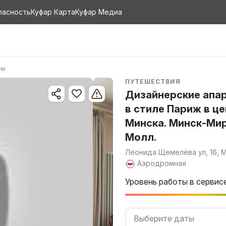
пасность
Куфар Карта
Куфар Медиа
ры
ПУТЕШЕСТВИЯ
Дизайнерские апа
в стиле Париж в ц
Минска. Минск-Мир
Молл.
Леонида Щемелёва ул, 16, 
Аэродромная
Уровень работы в сервис
Выберите даты