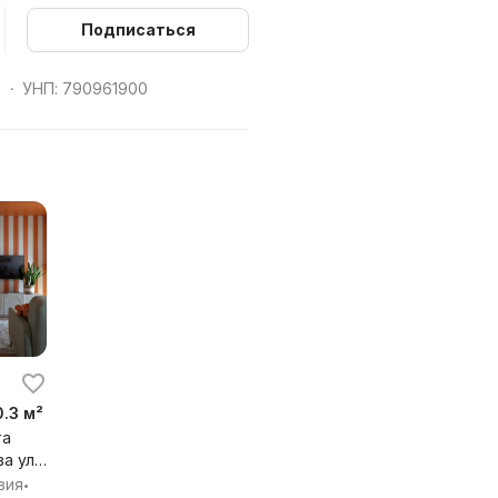
Подписаться
й
УНП: 790961900
•
0.3 м²
та
а ул,
вия
•