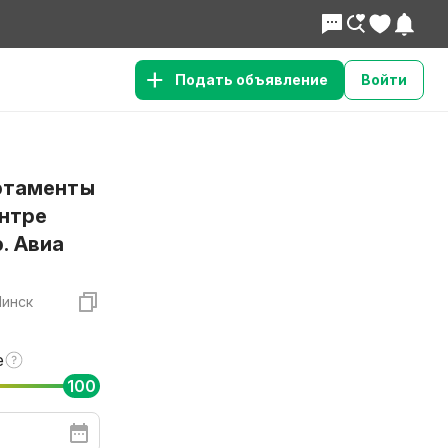
Подать объявление
Войти
ртаменты
ентре
. Авиа
Минск
е
100