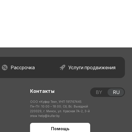
Рассрочка
Услуги продвижения
Контакты
BY
RU
ООО «Куфар Тех», УНП 191767445
Пн-Пт: 10:00 – 18:00; Сб, Вс: Выходной
220029, г. Минск, ул. Красная 7А-2, 3-й
этаж
help@kufar.by
Помощь