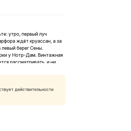
те: утро, первый луч
рфора ждёт круассан, а за
 левый берег Сены.
ерки у Нотр-Дам. Винтажная
тся рассматривать, и ни
оворить тише, пить кофе из
тствует действительности
торый не хочется ставить на