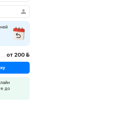
дней
от 200 р.
ку
нлайн
те до