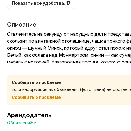
Показать все удобства: 17
Описание
Отвлекитесь на секунду от насущных дел и представь
скользит по винтажной столешнице, чашка тонкого фа
окном — шумный Минск, который вдруг стал похож на
Белый, как облака над Монмартром, синий — как сум
мебель с историей, благородная посуда, которую хоче
одного случайного предмета.
Это не просто квартира.
Сообщите о проблеме
Это маленькая Франция без перелёта. Здесь хочется г
Если информация из объявления (фото, цена) не соотве
красивой чашки и чувствовать себя героем фильма, ко
паузу.
Сообщить о проблеме
Арендодатель
Объявлений: 5