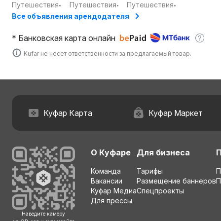
Путешествия
Путешествия
Путешествия
•
•
•
Все объявления арендодателя
*
Банковская карта онлайн
Kufar не несет ответственности за предлагаемый товар.
Куфар Карта
Куфар Маркет
О Куфаре
Для бизнеса
Команда
Тарифы
П
Вакансии
Размещение баннеров
П
Куфар Медиа
Спецпроекты
Для прессы
Наведите камеру