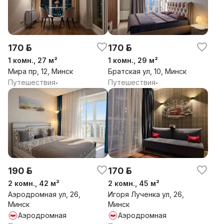
170 р.
170 р.
1 комн., 27 м²
1 комн., 29 м²
Мира пр, 12, Минск
Братская ул, 10, Минск
Путешествия
Путешествия
•
•
190 р.
170 р.
2 комн., 42 м²
2 комн., 45 м²
Аэродромная ул, 26,
Игоря Лученка ул, 26,
Минск
Минск
Аэродромная
Аэродромная