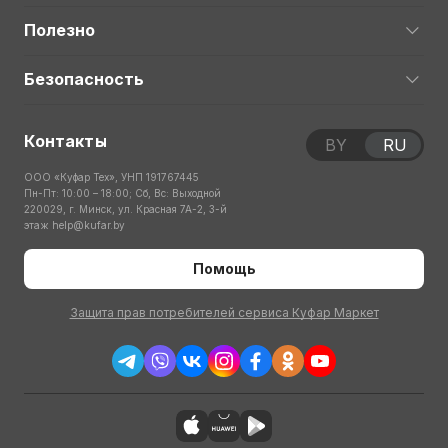
Полезно
Безопасность
Контакты
BY
RU
ООО «Куфар Тех», УНП 191767445
Пн-Пт: 10:00 – 18:00; Сб, Вс: Выходной
220029, г. Минск, ул. Красная 7А-2, 3-й
этаж
help@kufar.by
Помощь
Защита прав потребителей сервиса Куфар Маркет