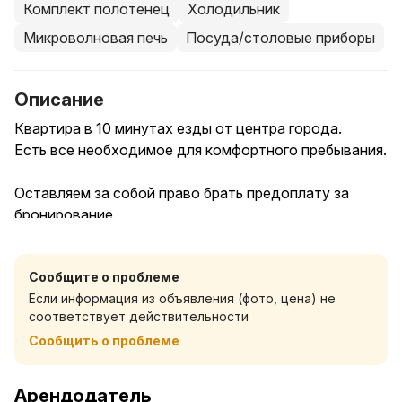
Комплект полотенец
Холодильник
Микроволновая печь
Посуда/столовые приборы
Описание
Квартира в 10 минутах езды от центра города.
Есть все необходимое для комфортного пребывания.
Оставляем за собой право брать предоплату за
бронирование.
При отмене гостем бронирования, предоплата не
возвращается.
Сообщите о проблеме
Если информация из объявления (фото, цена) не
Цена зависит от спроса, дня недели, праздничных
соответствует действительности
дней. Актуальная стоимость отображается в заявке,
Сообщить о проблеме
будьте внимательны.
Арендодатель