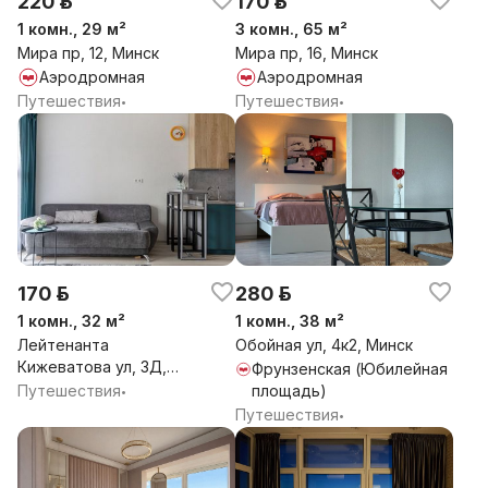
220 р.
170 р.
1 комн., 29 м²
3 комн., 65 м²
Мира пр, 12, Минск
Мира пр, 16, Минск
Аэродромная
Аэродромная
Путешествия
Путешествия
•
•
170 р.
280 р.
1 комн., 32 м²
1 комн., 38 м²
Лейтенанта
Обойная ул, 4к2, Минск
Кижеватова ул, 3Д,
Фрунзенская (Юбилейная
Минск
Путешествия
площадь)
•
Путешествия
•