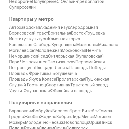
Недорогие
Популярные
С Онлайн-предоплатой
Суперхозяин
Квартиры у метро
Автозаводская
Академия наук
Аэродромная
Борисовский тракт
Вокзальная
Восток
Грушевка
Институт культуры
Каменная горка
Ковальская Слобода
Кунцевщина
Малиновка
Михалово
Могилевская
Молодежная
Московская
Немига
Неморшанский сад
Октябрьская (Купаловская)
Парк Челюскинцев
Партизанская
Первомайская
Петровщина
Площадь Ленина
Площадь Победы
Площадь Франтишка Богушевича
Площадь Якуба Коласа
Пролетарская
Пушкинская
Слуцкий Гостинец
Спортивная
Тракторный завод
Уручье
Фрунзенская
Юбилейная площадь
Популярные направления
Барановичи
Бобруйск
Борисов
Брест
Витебск
Гомель
Гродно
Жлобин
Жодино
Кобрин
Лида
Минск
Могилёв
Мозырь
Молодечно
Несвиж
Новополоцк
Орша
Пинск
Полоцк
Речица
Слоним
Слуцк
Солигорск