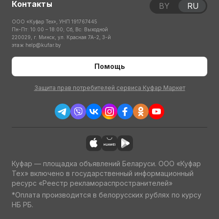
Контакты
BY
RU
ООО «Куфар Тех», УНП 191767445
Пн-Пт: 10:00 – 18:00; Сб, Вс: Выходной
220029, г. Минск, ул. Красная 7А-2, 3-й
этаж
help@kufar.by
Помощь
Защита прав потребителей сервиса Куфар Маркет
Куфар — площадка объявлений Беларуси. ООО «Куфар
Тех» включено в государственный информационный
ресурс «Реестр рекламораспространителей»
*Оплата производится в белорусских рублях по курсу
НБ РБ.