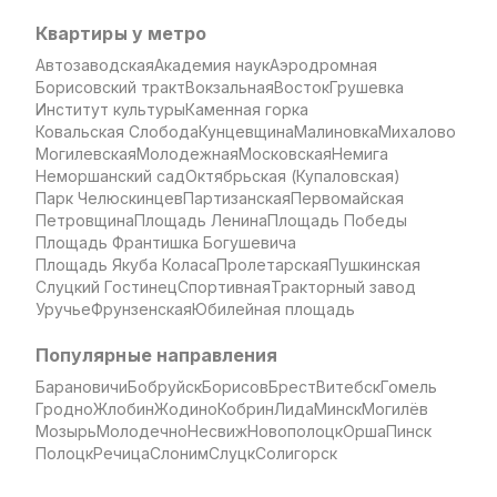
Квартиры у метро
Автозаводская
Академия наук
Аэродромная
Борисовский тракт
Вокзальная
Восток
Грушевка
Институт культуры
Каменная горка
Ковальская Слобода
Кунцевщина
Малиновка
Михалово
Могилевская
Молодежная
Московская
Немига
Неморшанский сад
Октябрьская (Купаловская)
Парк Челюскинцев
Партизанская
Первомайская
Петровщина
Площадь Ленина
Площадь Победы
Площадь Франтишка Богушевича
Площадь Якуба Коласа
Пролетарская
Пушкинская
Слуцкий Гостинец
Спортивная
Тракторный завод
Уручье
Фрунзенская
Юбилейная площадь
Популярные направления
Барановичи
Бобруйск
Борисов
Брест
Витебск
Гомель
Гродно
Жлобин
Жодино
Кобрин
Лида
Минск
Могилёв
Мозырь
Молодечно
Несвиж
Новополоцк
Орша
Пинск
Полоцк
Речица
Слоним
Слуцк
Солигорск