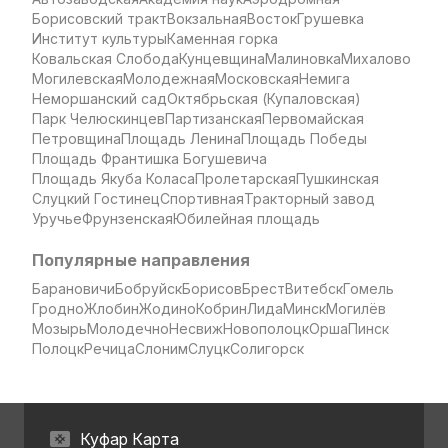
Борисовский тракт
Вокзальная
Восток
Грушевка
Институт культуры
Каменная горка
Ковальская Слобода
Кунцевщина
Малиновка
Михалово
Могилевская
Молодежная
Московская
Немига
Неморшанский сад
Октябрьская (Купаловская)
Парк Челюскинцев
Партизанская
Первомайская
Петровщина
Площадь Ленина
Площадь Победы
Площадь Франтишка Богушевича
Площадь Якуба Коласа
Пролетарская
Пушкинская
Слуцкий Гостинец
Спортивная
Тракторный завод
Уручье
Фрунзенская
Юбилейная площадь
Популярные направления
Барановичи
Бобруйск
Борисов
Брест
Витебск
Гомель
Гродно
Жлобин
Жодино
Кобрин
Лида
Минск
Могилёв
Мозырь
Молодечно
Несвиж
Новополоцк
Орша
Пинск
Полоцк
Речица
Слоним
Слуцк
Солигорск
Куфар Карта