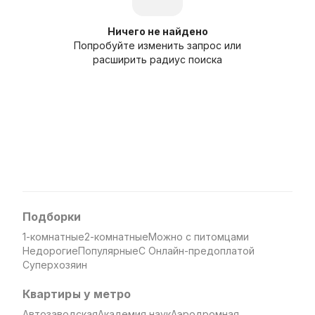
Ничего не найдено
Попробуйте изменить запрос или
расширить радиус поиска
Подборки
1-комнатные
2-комнатные
Можно с питомцами
Недорогие
Популярные
С Онлайн-предоплатой
Суперхозяин
Квартиры у метро
Автозаводская
Академия наук
Аэродромная