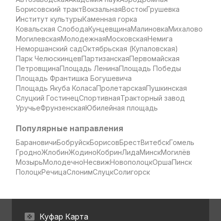
Борисовский тракт
Вокзальная
Восток
Грушевка
Институт культуры
Каменная горка
Ковальская Слобода
Кунцевщина
Малиновка
Михалово
Могилевская
Молодежная
Московская
Немига
Неморшанский сад
Октябрьская (Купаловская)
Парк Челюскинцев
Партизанская
Первомайская
Петровщина
Площадь Ленина
Площадь Победы
Площадь Франтишка Богушевича
Площадь Якуба Коласа
Пролетарская
Пушкинская
Слуцкий Гостинец
Спортивная
Тракторный завод
Уручье
Фрунзенская
Юбилейная площадь
Популярные направления
Барановичи
Бобруйск
Борисов
Брест
Витебск
Гомель
Гродно
Жлобин
Жодино
Кобрин
Лида
Минск
Могилёв
Мозырь
Молодечно
Несвиж
Новополоцк
Орша
Пинск
Полоцк
Речица
Слоним
Слуцк
Солигорск
Куфар Карта