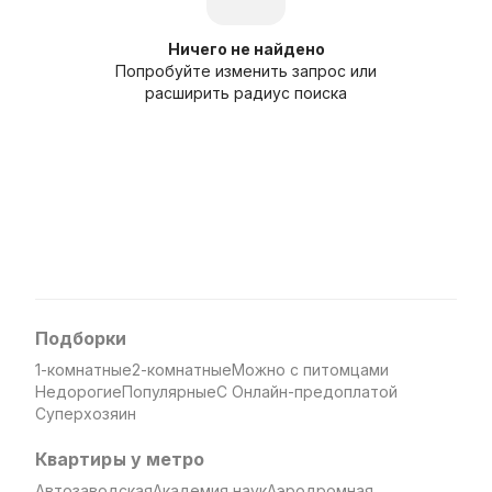
Ничего не найдено
Попробуйте изменить запрос или
расширить радиус поиска
Подборки
1-комнатные
2-комнатные
Можно с питомцами
Недорогие
Популярные
С Онлайн-предоплатой
Суперхозяин
Квартиры у метро
Автозаводская
Академия наук
Аэродромная