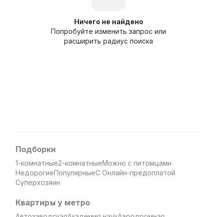
Ничего не найдено
Попробуйте изменить запрос или
расширить радиус поиска
Подборки
1-комнатные
2-комнатные
Можно с питомцами
Недорогие
Популярные
С Онлайн-предоплатой
Суперхозяин
Квартиры у метро
Автозаводская
Академия наук
Аэродромная