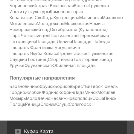
Борисовский тракт
Вокзальная
Восток
Грушевка
Институт культуры
Каменная горка
Ковальская Слобода
Кунцевщина
Малиновка
Михалово
Могилевская
Молодежная
Московская
Немига
Неморшанский сад
Октябрьская (Купаловская)
Парк Челюскинцев
Партизанская
Первомайская
Петровщина
Площадь Ленина
Площадь Победы
Площадь Франтишка Богушевича
Площадь Якуба Коласа
Пролетарская
Пушкинская
Слуцкий Гостинец
Спортивная
Тракторный завод
Уручье
Фрунзенская
Юбилейная площадь
Популярные направления
Барановичи
Бобруйск
Борисов
Брест
Витебск
Гомель
Гродно
Жлобин
Жодино
Кобрин
Лида
Минск
Могилёв
Мозырь
Молодечно
Несвиж
Новополоцк
Орша
Пинск
Полоцк
Речица
Слоним
Слуцк
Солигорск
Куфар Карта