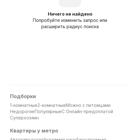
Ничего не найдено
Попробуйте изменить запрос или
расширить радиус поиска
Подборки
1-комнатные
2-комнатные
Можно с питомцами
Недорогие
Популярные
С Онлайн-предоплатой
Суперхозяин
Квартиры у метро
Автозаводская
Академия наук
Аэродромная