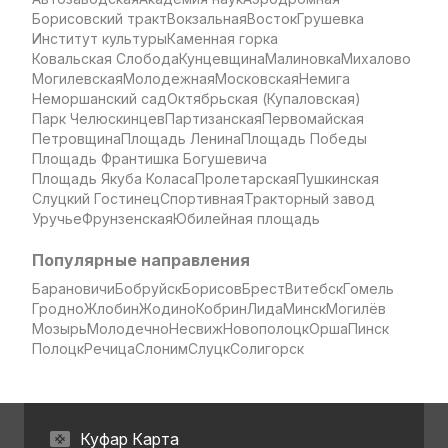
Борисовский тракт
Вокзальная
Восток
Грушевка
Институт культуры
Каменная горка
Ковальская Слобода
Кунцевщина
Малиновка
Михалово
Могилевская
Молодежная
Московская
Немига
Неморшанский сад
Октябрьская (Купаловская)
Парк Челюскинцев
Партизанская
Первомайская
Петровщина
Площадь Ленина
Площадь Победы
Площадь Франтишка Богушевича
Площадь Якуба Коласа
Пролетарская
Пушкинская
Слуцкий Гостинец
Спортивная
Тракторный завод
Уручье
Фрунзенская
Юбилейная площадь
Популярные направления
Барановичи
Бобруйск
Борисов
Брест
Витебск
Гомель
Гродно
Жлобин
Жодино
Кобрин
Лида
Минск
Могилёв
Мозырь
Молодечно
Несвиж
Новополоцк
Орша
Пинск
Полоцк
Речица
Слоним
Слуцк
Солигорск
Куфар Карта