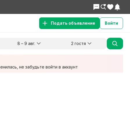
Подать объявление
Войти
8 – 9 авг.
2 гостя
Куда хотите поехать?
Гости
Заезд
Выезд
8 авг.
9 авг.
2 взрослых
нилась, не забудьте войти в аккаунт