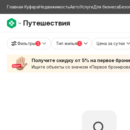
Главная Куфара
Недвижимость
Авто
Услуги
Для бизнеса
Безо
Путешествия
Фильтры
Тип жилья
Цена за сутки
1
1
Получите скидку от 5% на первое брон
Ищите объекты со значком «Первое бронирован