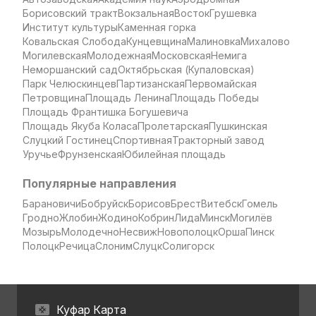
Борисовский тракт
Вокзальная
Восток
Грушевка
Институт культуры
Каменная горка
Ковальская Слобода
Кунцевщина
Малиновка
Михалово
Могилевская
Молодежная
Московская
Немига
Неморшанский сад
Октябрьская (Купаловская)
Парк Челюскинцев
Партизанская
Первомайская
Петровщина
Площадь Ленина
Площадь Победы
Площадь Франтишка Богушевича
Площадь Якуба Коласа
Пролетарская
Пушкинская
Слуцкий Гостинец
Спортивная
Тракторный завод
Уручье
Фрунзенская
Юбилейная площадь
Популярные направления
Барановичи
Бобруйск
Борисов
Брест
Витебск
Гомель
Гродно
Жлобин
Жодино
Кобрин
Лида
Минск
Могилёв
Мозырь
Молодечно
Несвиж
Новополоцк
Орша
Пинск
Полоцк
Речица
Слоним
Слуцк
Солигорск
Куфар Карта