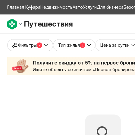
Главная Куфара
Недвижимость
Авто
Услуги
Для бизнеса
Безо
Путешествия
Фильтры
Тип жилья
Цена за сутки
2
1
Получите скидку от 5% на первое брон
Ищите объекты со значком «Первое бронирован