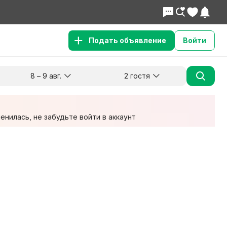
Подать объявление
Войти
8 – 9 авг.
2 гостя
Куда хотите поехать?
Гости
Заезд
Выезд
8 авг.
9 авг.
2 взрослых
нилась, не забудьте войти в аккаунт