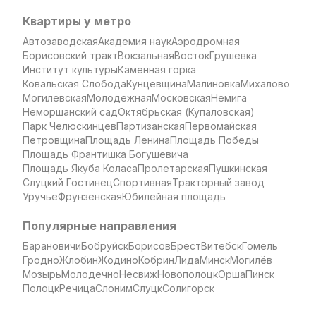
Квартиры у метро
Автозаводская
Академия наук
Аэродромная
Борисовский тракт
Вокзальная
Восток
Грушевка
Институт культуры
Каменная горка
Ковальская Слобода
Кунцевщина
Малиновка
Михалово
Могилевская
Молодежная
Московская
Немига
Неморшанский сад
Октябрьская (Купаловская)
Парк Челюскинцев
Партизанская
Первомайская
Петровщина
Площадь Ленина
Площадь Победы
Площадь Франтишка Богушевича
Площадь Якуба Коласа
Пролетарская
Пушкинская
Слуцкий Гостинец
Спортивная
Тракторный завод
Уручье
Фрунзенская
Юбилейная площадь
Популярные направления
Барановичи
Бобруйск
Борисов
Брест
Витебск
Гомель
Гродно
Жлобин
Жодино
Кобрин
Лида
Минск
Могилёв
Мозырь
Молодечно
Несвиж
Новополоцк
Орша
Пинск
Полоцк
Речица
Слоним
Слуцк
Солигорск