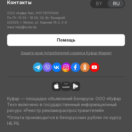
Контакты
BY
RU
ООО «Куфар Тех», УНП 191767445
Пн-Пт: 10:00 – 18:00; Сб, Вс: Выходной
220029, г. Минск, ул. Красная 7А-2, 3-й
этаж
help@kufar.by
Помощь
Защита прав потребителей сервиса Куфар Маркет
Куфар — площадка объявлений Беларуси. ООО «Куфар
Тех» включено в государственный информационный
ресурс «Реестр рекламораспространителей»
*Оплата производится в белорусских рублях по курсу
НБ РБ.