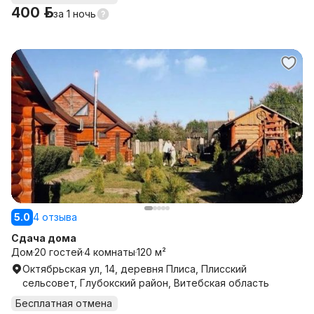
400 р.
за
1 ночь
5.0
4 отзыва
Сдача дома
Дом
20 гостей
4 комнаты
120 м²
Октябрьская ул, 14, деревня Плиса, Плисский
сельсовет, Глубокский район, Витебская область
Бесплатная отмена