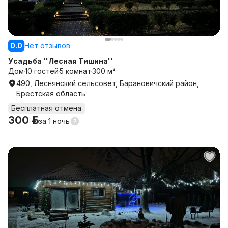
0.0
Нет отзывов
Усадьба ''Лесная Тишина''
Дом
10 гостей
5 комнат
300 м²
490, Леснянский сельсовет, Барановичский район,
Брестская область
Бесплатная отмена
300 р.
за
1 ночь