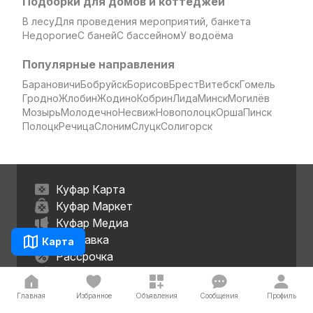
Подборки для домов и коттеджей
В лесу
Для проведения мероприятий, банкета
Недорогие
С баней
С бассейном
У водоёма
Популярные направления
Барановичи
Бобруйск
Борисов
Брест
Витебск
Гомель
Гродно
Жлобин
Жодино
Кобрин
Лида
Минск
Могилёв
Мозырь
Молодечно
Несвиж
Новополоцк
Орша
Пинск
Полоцк
Речица
Слоним
Слуцк
Солигорск
Куфар Карта
Куфар Маркет
Куфар Медиа
Доставка
Карта
Рассрочка
Услуги продвижения
Главная
Избранное
Объявления
Сообщения
Профиль