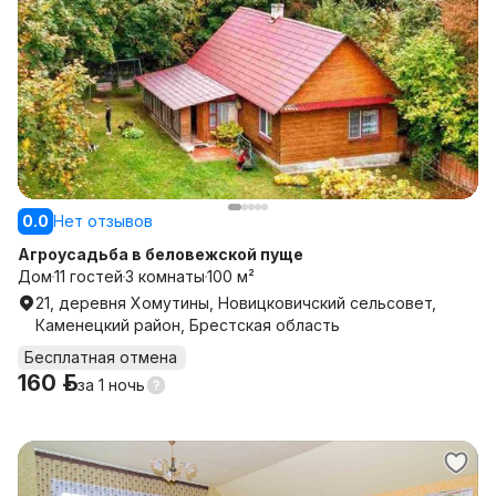
0.0
Нет отзывов
Агроусадьба в беловежской пуще
Дом
11 гостей
3 комнаты
100 м²
21, деревня Хомутины, Новицковичский сельсовет,
Каменецкий район, Брестская область
Бесплатная отмена
160 р.
за
1 ночь