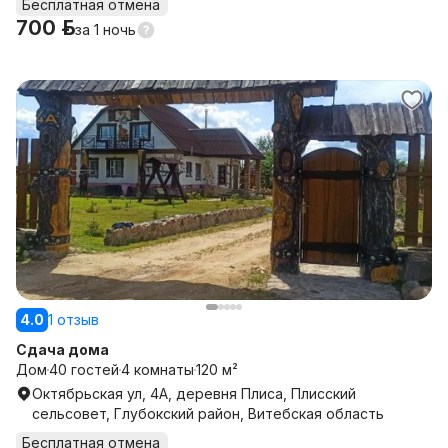
Бесплатная отмена
700 р.
за
1 ночь
4.0
1 отзыв
Сдача дома
Дом
40 гостей
4 комнаты
120 м²
Октябрьская ул, 4А, деревня Плиса, Плисский
сельсовет, Глубокский район, Витебская область
Бесплатная отмена