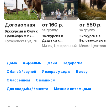
Договорная
от 160 р.
от 550 р.
за группу
за группу
Экскурсия в Сулу с
трансфером из
Экскурсия в
Экскурсия в
Минска
Дудутки с
Беловежскую 
Сухаревская ул, 70,
трансфером из
с трансфером и
Минск
Минск, Центральный
Минск, Централ
Минска
Минска
Дома
А-фреймы
Дачи
Недорогие
С баней / сауной
У озера / у воды
В лесу
С бассейном
С камином
Для свадьбы / банкета
Можно с питомцами