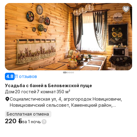
4.8
11 отзывов
Усадьба c баней в Беловежской пуще
Дом
20 гостей
7 комнат
350 м²
Социалистическая ул, 4, агрогородок Новицковичи,
Новицковичский сельсовет, Каменецкий район,
Брестская область
Бесплатная отмена
220 р.
за
1 ночь