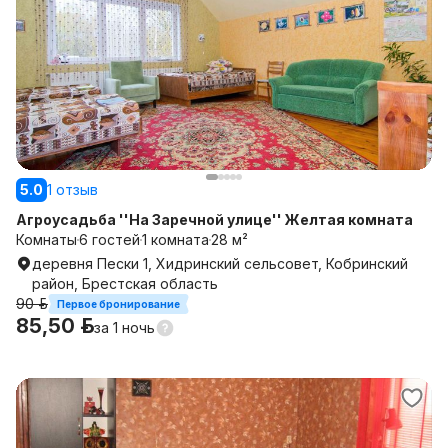
5.0
1 отзыв
Агроусадьба ''На Заречной улице'' Желтая комната
Комнаты
6 гостей
1 комната
28 м²
деревня Пески 1, Хидринский сельсовет, Кобринский
район, Брестская область
90 р.
Первое бронирование
85,50 р.
за
1 ночь