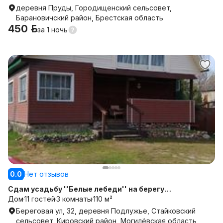
деревня Пруды, Городищенский сельсовет,
Барановичский район, Брестская область
450 р.
за
1 ночь
0.0
Нет отзывов
Сдам усадьбу ''Белые лебеди'' на берегу
Дом
11 гостей
3 комнаты
110 м²
Чигиринского водохранилища т. от 200 руб. сутки за дом
Береговая ул, 32, деревня Подлужье, Стайковский
сельсовет, Кировский район, Могилёвская область