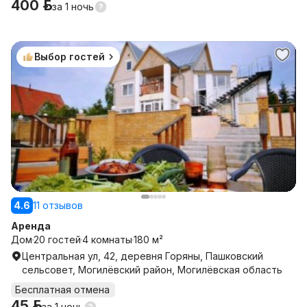
400 р.
за
1 ночь
Выбор гостей
4.6
11 отзывов
Аренда
Дом
20 гостей
4 комнаты
180 м²
Центральная ул, 42, деревня Горяны, Пашковский
сельсовет, Могилёвский район, Могилёвская область
Бесплатная отмена
45 р.
за
1 ночь