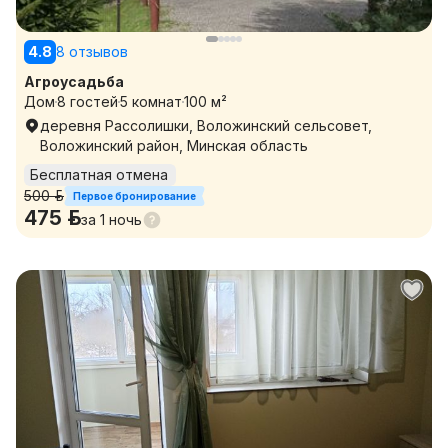
4.8
8 отзывов
Агроусадьба
Дом
8 гостей
5 комнат
100 м²
деревня Рассолишки, Воложинский сельсовет,
Воложинский район, Минская область
Бесплатная отмена
500 р.
Первое бронирование
475 р.
за
1 ночь