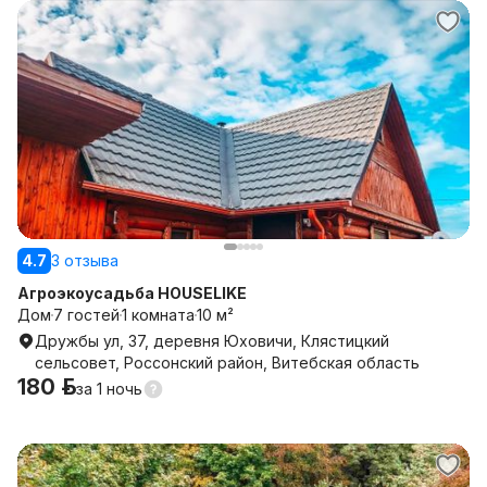
4.7
3 отзыва
Агроэкоусадьба HOUSELIKE
Дом
7 гостей
1 комната
10 м²
Дружбы ул, 37, деревня Юховичи, Клястицкий
сельсовет, Россонский район, Витебская область
180 р.
за
1 ночь