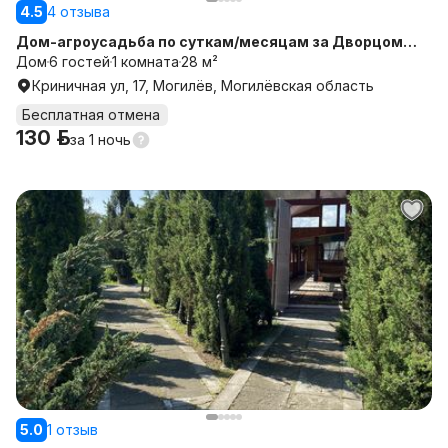
4.5
4 отзыва
Дом-агроусадьба по суткам/месяцам за Дворцом
гимнастики
Дом
6 гостей
1 комната
28 м²
Криничная ул, 17, Могилёв, Могилёвская область
Бесплатная отмена
130 р.
за
1 ночь
5.0
1 отзыв