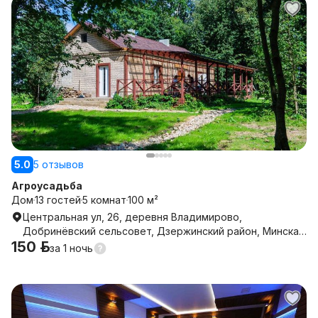
5.0
5 отзывов
Агроусадьба
Дом
13 гостей
5 комнат
100 м²
Центральная ул, 26, деревня Владимирово,
Добринёвский сельсовет, Дзержинский район, Минская
150 р.
область
за
1 ночь