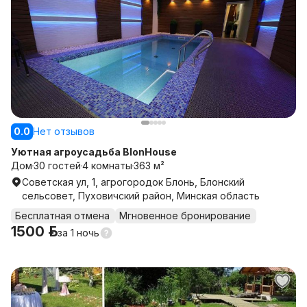
0.0
Нет отзывов
Уютная агроусадьба BlonHouse
Дом
30 гостей
4 комнаты
363 м²
Советская ул, 1, агрогородок Блонь, Блонский
сельсовет, Пуховичский район, Минская область
Бесплатная отмена
Мгновенное бронирование
1500 р.
за
1 ночь