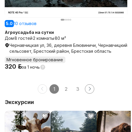
5.0
10 отзывов
Агроусадьба на сутки
Дом
8 гостей
2 комнаты
80 м²
Чернавчицкая ул, 36, деревня Блювиничи, Чернавчицкий
сельсовет, Брестский район, Брестская область
Мгновенное бронирование
320 р.
за
1 ночь
1
2
3
Экскурсии