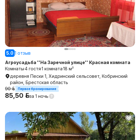
5.0
1 отзыв
Агроусадьба ''На Заречной улице'' Красная комната
Комнаты
4 гостя
1 комната
18 м²
деревня Пески 1, Хидринский сельсовет, Кобринский
район, Брестская область
90 р.
Первое бронирование
85,50 р.
за
1 ночь