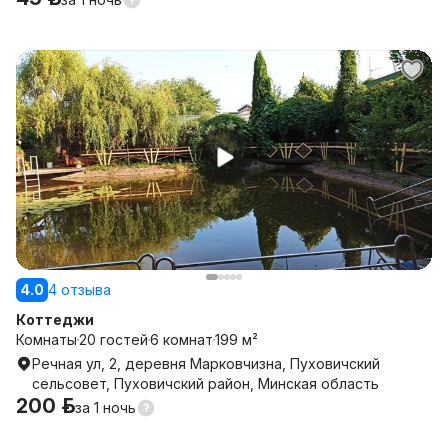
4.0
4 отзыва
Коттеджи
Комнаты
20 гостей
6 комнат
199 м²
Речная ул, 2, деревня Марковчизна, Пуховичский
сельсовет, Пуховичский район, Минская область
200 р.
за
1 ночь