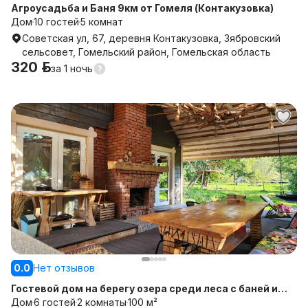
Агроусадьба и Баня 9км от Гомеля (Контакузовка)
Дом
10 гостей
5 комнат
Советская ул, 67, деревня Контакузовка, Зябровский
сельсовет, Гомельский район, Гомельская область
320 р.
за
1 ночь
0.0
Нет отзывов
Гостевой дом на берегу озера среди леса с баней и
чаном. Усадьба Лесная Нммфа
Дом
6 гостей
2 комнаты
100 м²