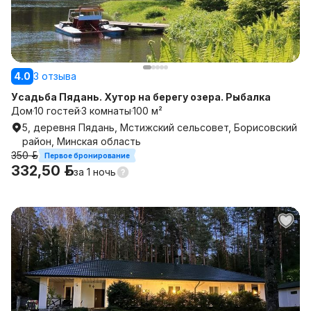
4.0
3 отзыва
Усадьба Пядань. Хутор на берегу озера. Рыбалка
Дом
10 гостей
3 комнаты
100 м²
5, деревня Пядань, Мстижский сельсовет, Борисовский
район, Минская область
350 р.
Первое бронирование
332,50 р.
за
1 ночь