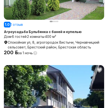
1.0
1 отзыв
Агроусадьба Бульбянка с баней и купелью
Дом
6 гостей
2 комнаты
400 м²
Спокойная ул, 8, агрогородок Вистычи, Чернавчицкий
сельсовет, Брестский район, Брестская область
200 р.
за
1 ночь