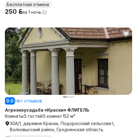
Бесплатная отмена
250 р.
за
1 ночь
0.0
Нет отзывов
Агроэкоусадьба «Краски» ФЛИГЕЛЬ
Комнаты
5 гостей
5 комнат
152 м²
30А/1, деревня Краски, Подоросский сельсовет,
Волковысский район, Гродненская область