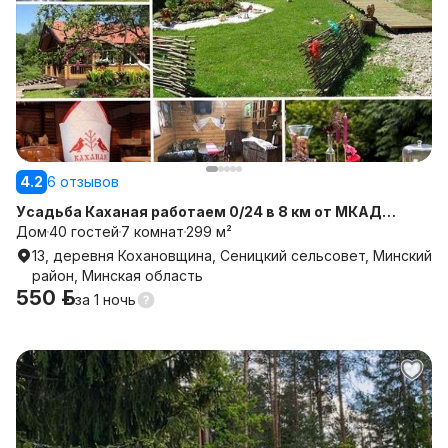
4.2
6 отзывов
Усадьба Каханая работаем 0/24 в 8 км от МКАД
Минск
Дом
40 гостей
7 комнат
299 м²
13, деревня Кохановщина, Сеницкий сельсовет, Минский
район, Минская область
550 р.
за
1 ночь