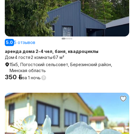
5.0
5 отзывов
аренда дома 2-4 чел, баня, квадроциклы
Дом
4 гостя
2 комнаты
67 м²
15к5, Погостский сельсовет, Березинский район,
Минская область
350 р.
за
1 ночь