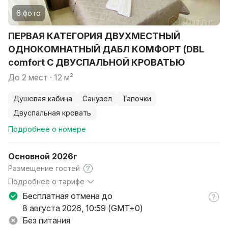
6 фото
ПЕРВАЯ КАТЕГОРИЯ ДВУХМЕСТНЫЙ
ОДНОКОМНАТНЫЙ ДАБЛ КОМФОРТ (DBL
comfort С ДВУСПАЛЬНОЙ КРОВАТЬЮ
до 2 мест · 12 м²
душевая кабина
санузел
тапочки
двуспальная кровать
Подробнее о номере
Основной 2026г
Размещение гостей
Подробнее о тарифе
В тариф включено только проживание в выбранной
Бесплатная отмена до
категории номера (период действия цены с 01.06.2025)
8 августа 2026, 10:59 (GMT+0)
Без питания