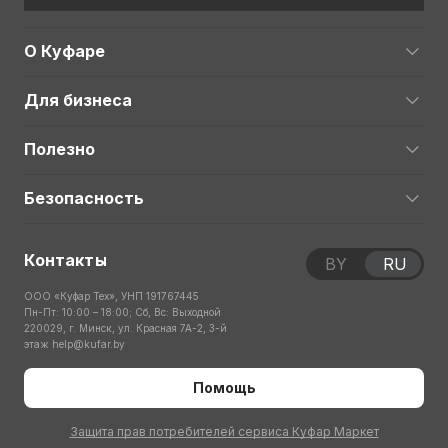
О Куфаре
Для бизнеса
Полезно
Безопасность
Контакты
BY
RU
ООО «Куфар Тех», УНП 191767445
Пн-Пт: 10:00 – 18:00; Сб, Вс: Выходной
220029, г. Минск, ул. Красная 7А-2, 3-й
этаж
help@kufar.by
Помощь
Защита прав потребителей сервиса Куфар Маркет