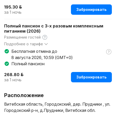
195.30 р.
Забронировать
за 1 ночь
Полный пансион с 3-х разовым комплексным
питанием (2026)
Размещение гостей
Подробнее о тарифе
Данный тариф на проживание включает трехразовое
Бесплатная отмена до
комплексное питание (обед в день заезда, ужин, завтрак
8 августа 2026, 10:59 (GMT+0)
в день выезда)
Полный пансион
268.80 р.
Забронировать
за 1 ночь
Расположение
Витебская область, Городокский, дер. Прудники , ул.
Городокский р-н, д.Прудники, Витебская обл.