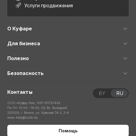
Услуги продвижения
О Куфаре
Для бизнеса
Полезно
Безопасность
Контакты
BY
RU
ООО «Куфар Тех», УНП 191767445
Пн-Пт: 10:00 – 18:00; Сб, Вс: Выходной
220029, г. Минск, ул. Красная 7А-2, 3-й
этаж
help@kufar.by
Помощь