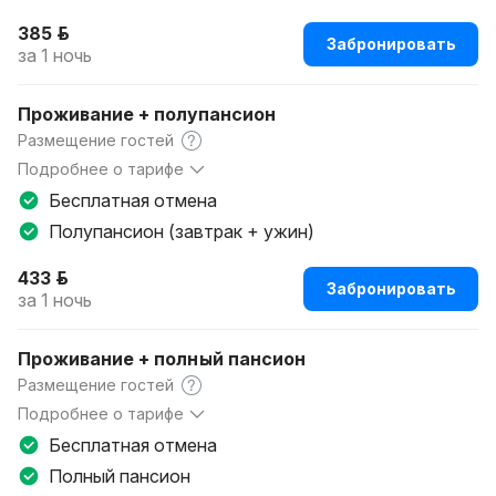
часа плата за проживание взимается за половину суток.
385 р.
За бронирование мест плата не взимается. Курить в
Забронировать
за 1 ночь
номерах, холлах, ресторане запрещено. Проживание с
домашними животными запрещено.
Проживание + полупансион
Размещение гостей
Подробнее о тарифе
В стоимость номера включен завтрак и ужин. Для детей В
Бесплатная отмена
возрасте до 8-ми лет плата за проживание без
Полупансион (завтрак + ужин)
предоставления отдельного койка-места не взимается.
433 р.
Забронировать
за 1 ночь
Проживание + полный пансион
Размещение гостей
Подробнее о тарифе
Для детей в возрасте до 8-ми лет плата за проживание
Бесплатная отмена
без предоставления отдельного койко-места не
Полный пансион
взимается.