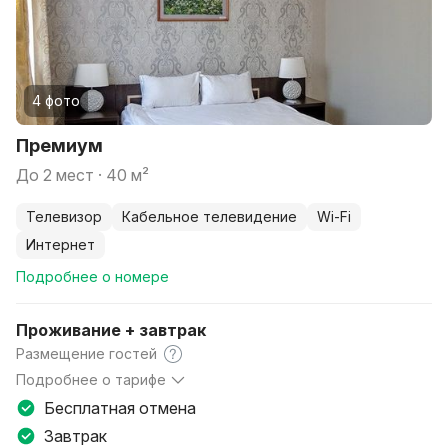
4 фото
Премиум
до 2 мест · 40 м²
телевизор
кабельное телевидение
Wi-Fi
интернет
Подробнее о номере
Проживание + завтрак
Размещение гостей
Подробнее о тарифе
Для детей в возрасте до 8-и лет плата за проживание
Бесплатная отмена
без предоставления отдельного койка-места не
Завтрак
взимается. В случае выезда клиента после расчетного