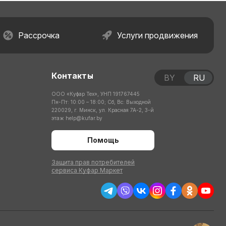
Рассрочка
Услуги продвижения
Контакты
BY
RU
ООО «Куфар Тех», УНП 191767445
Пн-Пт: 10:00 – 18:00; Сб, Вс: Выходной
220029, г. Минск, ул. Красная 7А-2, 3-й
этаж
help@kufar.by
Помощь
Защита прав потребителей
сервиса Куфар Маркет