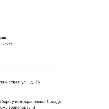
ров
 поиска
й совет, ул. ,, д. 36
а берегу водохранилища Дрозды
ому транспорту. В