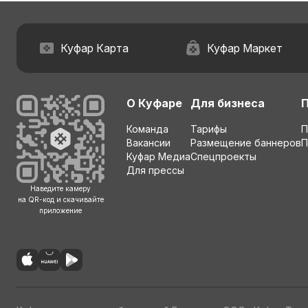
Куфар Карта
Куфар Маркет
О Куфаре
Для бизнеса
Команда
Тарифы
П
Вакансии
Размещение баннеров
П
Куфар Медиа
Спецпроекты
Для прессы
Наведите камеру
на QR-код и скачивайте
приложение