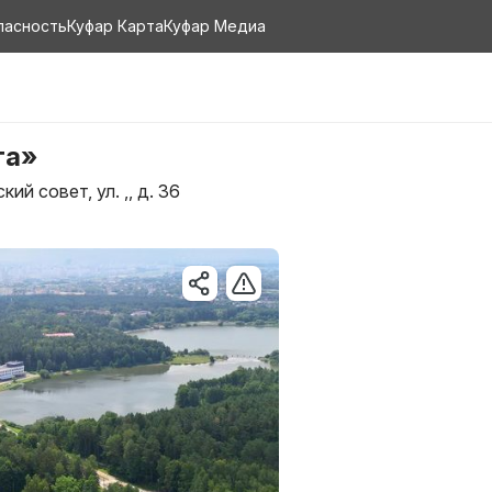
пасность
Куфар Карта
Куфар Медиа
та»
й совет, ул. ,, д. 36