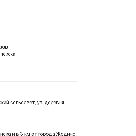
ров
 поиска
кий сельсовет, ул. деревня
нска и в 3 км от города Жодино,