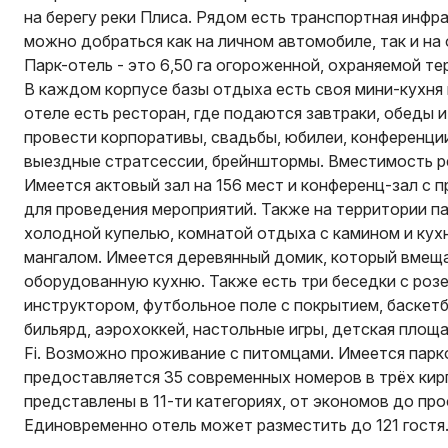
на берегу реки Плиса. Рядом есть транспортная инфр
можно добраться как на личном автомобиле, так и на
Парк-отель - это 6,50 га огороженной, охраняемой т
В каждом корпусе базы отдыха есть своя мини-кухня и
отеле есть ресторан, где подаются завтраки, обеды 
провести корпоративы, свадьбы, юбилеи, конференции
выездные стратсессии, брейнштормы. Вместимость ре
Имеется актовый зал на 156 мест и конференц-зал с
для проведения мероприятий. Также на территории па
холодной купелью, комнатой отдыха с камином и кухн
мангалом. Имеется деревянный домик, который вмеща
оборудованную кухню. Также есть три беседки с розе
инструктором, футбольное поле с покрытием, баскетб
бильярд, аэрохоккей, настольные игры, детская площ
Fi. Возможно проживание с питомцами. Имеется парко
предоставляется 35 современных номеров в трёх кир
представлены в 11-ти категориях, от экономов до пр
Единовременно отель может разместить до 121 гостя