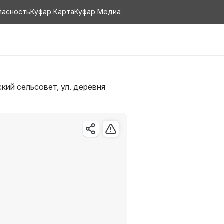
пасность
Куфар Карта
Куфар Медиа
кий сельсовет, ул. деревня