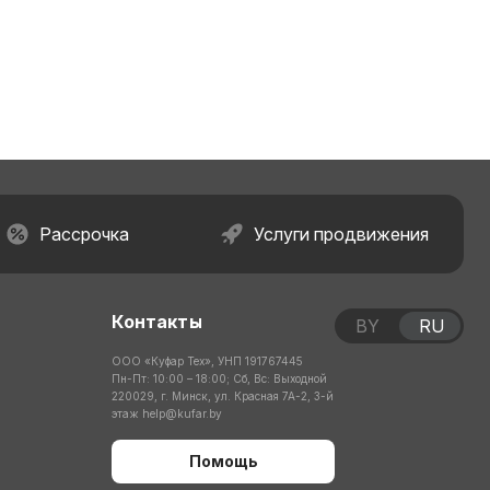
Рассрочка
Услуги продвижения
Контакты
BY
RU
ООО «Куфар Тех», УНП 191767445
Пн-Пт: 10:00 – 18:00; Сб, Вс: Выходной
220029, г. Минск, ул. Красная 7А-2, 3-й
этаж
help@kufar.by
Помощь