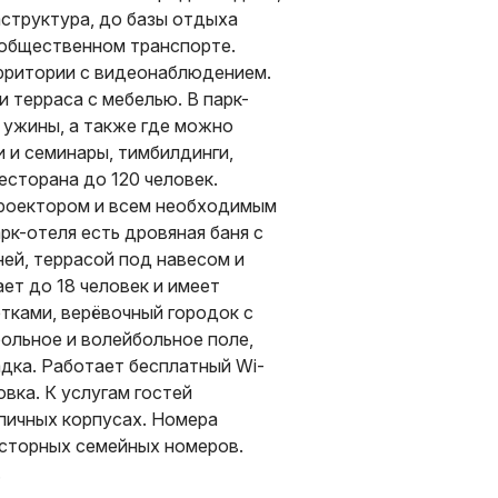
аструктура, до базы отдыха
 общественном транспорте.
ерритории с видеонаблюдением.
 терраса с мебелью. В парк-
и ужины, а также где можно
 и семинары, тимбилдинги,
сторана до 120 человек.
 проектором и всем необходимым
рк-отеля есть дровяная баня с
ей, террасой под навесом и
ет до 18 человек и имеет
тками, верёвочный городок с
ольное и волейбольное поле,
адка. Работает бесплатный Wi-
вка. К услугам гостей
пичных корпусах. Номера
осторных семейных номеров.
.