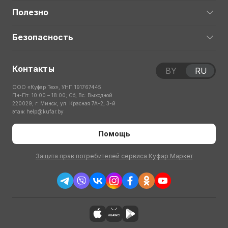
Полезно
Безопасность
Контакты
BY
RU
ООО «Куфар Тех», УНП 191767445
Пн-Пт: 10:00 – 18:00; Сб, Вс: Выходной
220029, г. Минск, ул. Красная 7А-2, 3-й
этаж
help@kufar.by
Помощь
Защита прав потребителей сервиса Куфар Маркет