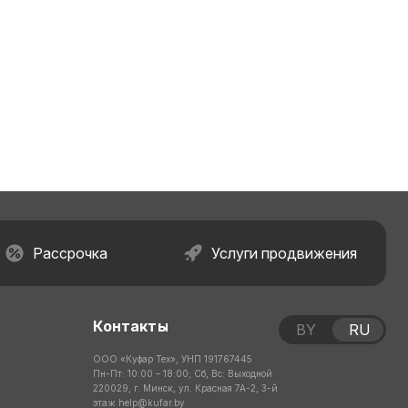
Рассрочка
Услуги продвижения
Контакты
BY
RU
ООО «Куфар Тех», УНП 191767445
Пн-Пт: 10:00 – 18:00; Сб, Вс: Выходной
220029, г. Минск, ул. Красная 7А-2, 3-й
этаж
help@kufar.by