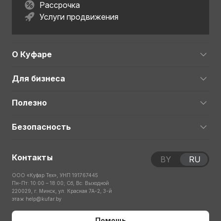
Рассрочка
Услуги продвижения
О Куфаре
Для бизнеса
Полезно
Безопасность
Контакты
BY
RU
ООО «Куфар Тех», УНП 191767445
Пн-Пт: 10:00 – 18:00; Сб, Вс: Выходной
220029, г. Минск, ул. Красная 7А-2, 3-й
этаж
help@kufar.by
Помощь