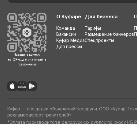
О Куфаре
Для бизнеса
Команда
Тарифы
П
Вакансии
Размещение баннеров
П
Куфар Медиа
Спецпроекты
Для прессы
Наведите камеру
на QR-код и скачивайте
приложение
Куфар — площадка объявлений Беларуси. ООО «Куфар Тех
рекламораспространителей»
*Оплата производится в белорусских рублях по курсу НБ Р
Пользовательское соглашение
Политика обработки персон