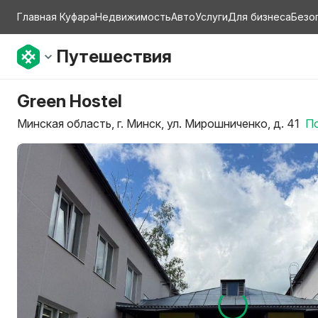
Главная Куфара
Недвижимость
Авто
Услуги
Для бизнеса
Безо
Путешествия
Green Hostel
Минская область, г. Минск, ул. Мирошниченко, д. 41
По