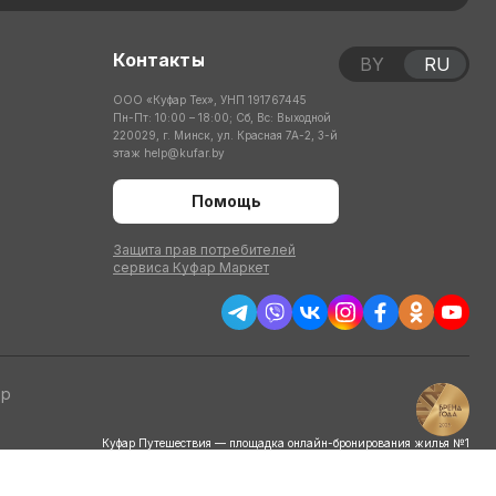
Контакты
BY
RU
ООО «Куфар Тех», УНП 191767445
Пн-Пт: 10:00 – 18:00; Сб, Вс: Выходной
220029, г. Минск, ул. Красная 7А-2, 3-й
этаж
help@kufar.by
Помощь
Защита прав потребителей
сервиса Куфар Маркет
тр
Куфар Путешествия — площадка онлайн-бронирования жилья №1
по итогам потребительского голосования
на конкурсе «Бренд года» в 2025