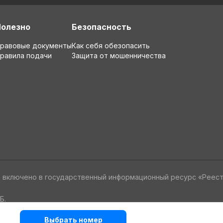
Полезно
Безопасность
равовые документы
Как себя обезопасить
равила подачи
Защита от мошенничества
» включено в государственный информационный ресурс «Реес
Б.
Выбрать номер
альных данных
Политика в отношении обработки cookie