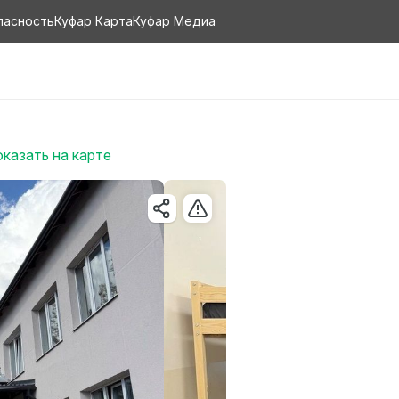
пасность
Куфар Карта
Куфар Медиа
казать на карте