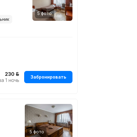
5 фото
льник
й паркинг (1 автомобиль), НДС,
230 р.
Забронировать
за 1 ночь
5 фото