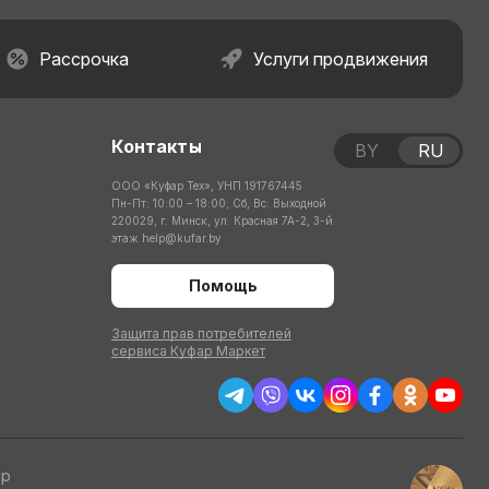
Рассрочка
Услуги продвижения
Контакты
BY
RU
ООО «Куфар Тех», УНП 191767445
Пн-Пт: 10:00 – 18:00; Сб, Вс: Выходной
220029, г. Минск, ул. Красная 7А-2, 3-й
этаж
help@kufar.by
Помощь
Защита прав потребителей
сервиса Куфар Маркет
тр