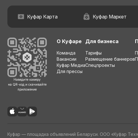
Куфар Карта
Куфар Маркет
О Куфаре
Для бизнеса
Команда
Тарифы
П
Вакансии
Размещение баннеров
П
Куфар Медиа
Спецпроекты
Для прессы
Наведите камеру
на QR-код и скачивайте
приложение
Куфар — площадка объявлений Беларуси. ООО «Куфар Тех