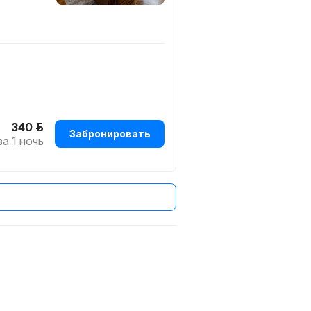
й паркинг (1 автомобиль), НДС,
340 р.
Забронировать
за 1 ночь