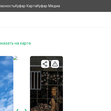
пасность
Куфар Карта
Куфар Медиа
казать на карте