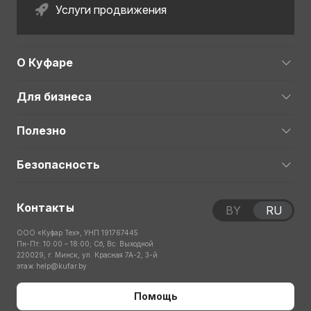
Услуги продвижения
О Куфаре
Для бизнеса
Полезно
Безопасность
Контакты
BY
RU
ООО «Куфар Тех», УНП 191767445
Пн-Пт: 10:00 – 18:00; Сб, Вс: Выходной
220029, г. Минск, ул. Красная 7А-2, 3-й
этаж
help@kufar.by
Помощь