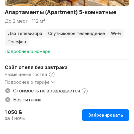
Апартаменты (Apartment) 5-комнатные
до 2 мест · 112 м²
два телевизора
спутниковое телевидение
Wi-Fi
телефон
Подробнее о номере
Сайт отеля без завтрака
Размещение гостей
Подробнее о тарифе
В стоимость входит: проживание, бесплатный
Стоимость не возвращается
охраняемый паркинг (1 автомобиль), НДС, налоги и сборы.
Без питания
1 050 р.
Забронировать
за 1 ночь